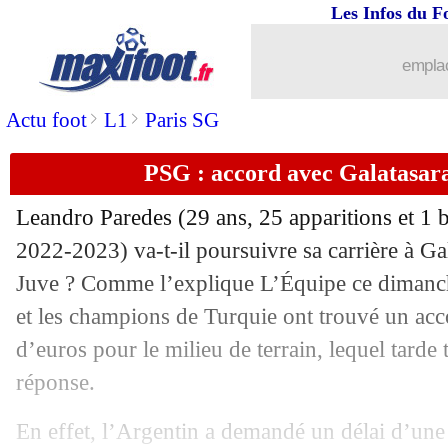
Les Infos du F
...
brèves d'AUJOURD'HUI (10 août 202
emplac
...
Liste des brèves du lun. 17 juillet 2023
>
>
Actu foot
L1
Paris SG
16/07
Barça
: prix fixé pour Raphinha ?
PSG : accord avec Galatasar
16/07
Man City
: Grealish démonte The Sun
Leandro
Paredes
(29 ans, 25 apparitions et 1 
16/07
PSG
: Leipzig, l'entourage de Simons 
2022-2023) va-t-il poursuivre sa carrière à Gal
Juve ? Comme l’explique L’Équipe ce dimanch
16/07
Inter
: Cuadrado va signer
et les champions de Turquie ont trouvé un acc
d’euros pour le milieu de terrain, lequel tarde
16/07
Fenerbahçe
: Tadic jusqu'en 2025 (off
réponse.
16/07
Atletico
: Morata a dit oui à la Roma
En effet, l’Argentin a demandé un délai d’un