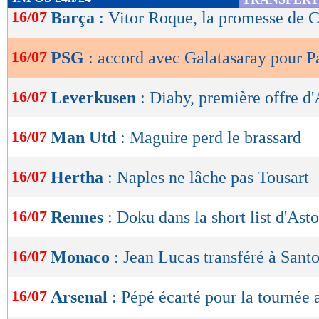
de
16/07
Barça
: Vitor Roque, la promesse de 
lecture
16/07
PSG
: accord avec Galatasaray pour P
OK
16/07
Leverkusen
: Diaby, première offre d
16/07
Man Utd
: Maguire perd le brassard
16/07
Hertha
: Naples ne lâche pas Tousart
16/07
Rennes
: Doku dans la short list d'Ast
16/07
Monaco
: Jean Lucas transféré à Santo
16/07
Arsenal
: Pépé écarté pour la tourné