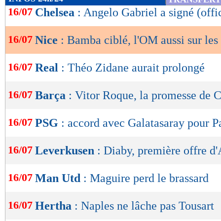
de
16/07
Chelsea
: Angelo Gabriel a signé (offi
lecture
16/07
Nice
: Bamba ciblé, l'OM aussi sur les
OK
16/07
Real
: Théo Zidane aurait prolongé
16/07
Barça
: Vitor Roque, la promesse de 
16/07
PSG
: accord avec Galatasaray pour P
16/07
Leverkusen
: Diaby, première offre d
16/07
Man Utd
: Maguire perd le brassard
16/07
Hertha
: Naples ne lâche pas Tousart