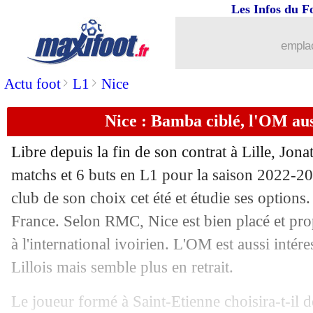
Les Infos du F
emplac
>
>
Actu foot
L1
Nice
Nice : Bamba ciblé, l'OM aus
...
brèves d'AUJOURD'HUI (10 août 202
Libre depuis la fin de son contrat à Lille, Jon
...
Liste des brèves du lun. 17 juillet 2023
matchs et 6 buts en L1 pour la saison 2022-20
club de son choix cet été et étudie ses options
16/07
Barça
: prix fixé pour Raphinha ?
France. Selon RMC, Nice est bien placé et prop
à l'international ivoirien. L'OM est aussi intére
16/07
Man City
: Grealish démonte The Sun
Lillois mais semble plus en retrait.
16/07
PSG
: Leipzig, l'entourage de Simons 
Le joueur formé à Saint-Etienne choisira-t-il d