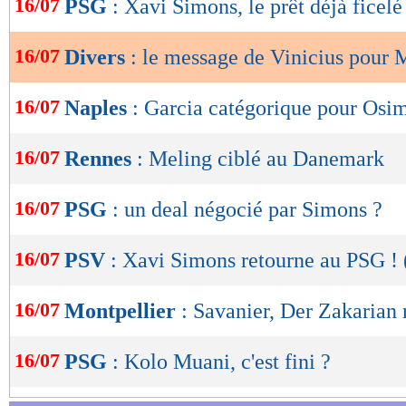
16/07
PSG
: Xavi Simons, le prêt déjà ficelé
de
lecture
16/07
Divers
: le message de Vinicius pour
OK
16/07
Naples
: Garcia catégorique pour Osi
16/07
Rennes
: Meling ciblé au Danemark
16/07
PSG
: un deal négocié par Simons ?
16/07
PSV
: Xavi Simons retourne au PSG ! (
16/07
Montpellier
: Savanier, Der Zakarian 
16/07
PSG
: Kolo Muani, c'est fini ?