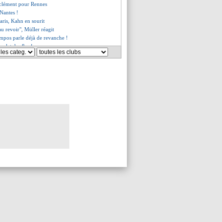
t clément pour Rennes
 Nantes !
aris, Kahn en sourit
au revoir", Müller réagit
mpos parle déjà de revanche !
omplet des 8es !
be sur le Bayern Munich !
 Sanchez, l'avis de Derrien
end déjà la porte (officiel)
asenhüttl viré (officiel)
forfait pour le Mondial
"Paris doit éviter City"
ue la question du leadership
ie pour Baldé
e pique Tudor
onseil de Rabiot
ue sa joie significative
ais pour le Mondial ?
rs Leverkusen ?
vère, Fekir s'emporte...
rtiate, Gigot inspire Twitter
 la liste pour le Mondial !
es du dim. 6 novembre 2022
es du sam. 5 novembre 2022