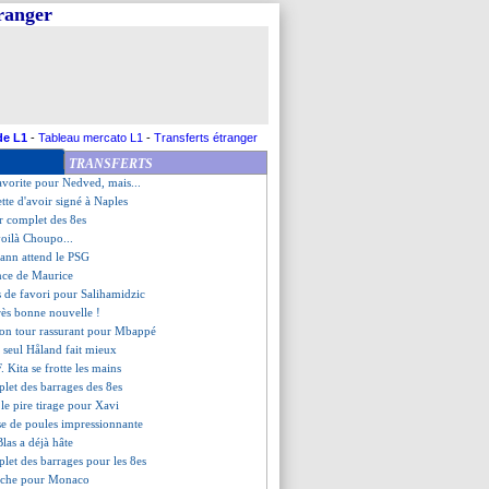
tranger
rage abordable pour Bodmer
au Groupama Stadium ?
révu en Espagne
que le mercato hivernal
ho trop gourmand ?
aibles avec les forts
l parle d'un tirage excitant
de L1
-
Tableau mercato L1
-
Transferts étranger
es 26 pour le Mondial !
TRANSFERTS
a même malchance au tirage...
favorite pour Nedved, mais...
tte d'avoir signé à Naples
er complet des 8es
voilà Choupo...
ann attend le PSG
ance de Maurice
s de favori pour Salihamidzic
très bonne nouvelle !
son tour rassurant pour Mbappé
 seul Håland fait mieux
F. Kita se frotte les mains
mplet des barrages des 8es
le pire tirage pour Xavi
se de poules impressionnante
Blas a déjà hâte
plet des barrages pour les 8es
ffiche pour Monaco