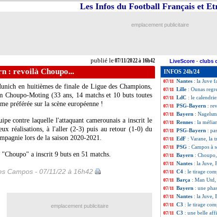
Les Infos du Football Français et E
PSG
: Bayern, ti
07/11
Lyon
: Benzema 
07/11
OM
: un stage p
07/11
emplacement publicitaire
PSG
: Campos évo
07/11
Chelsea
: Jorgin
07/11
Lyon
: des Gones f
07/11
Monaco
: Mitchel
07/11
publié le
07/11/2022 à 16h42
LiveScore
-
clubs 
Brésil
: la liste d
07/11
 : revoilà Choupo...
INFOS 24h/24
PSG
: toujours l
07/11
Nantes
: la Juve 
07/11
unich en huitièmes de finale de Ligue des Champions,
Lille
: Ounas regre
07/11
xim Choupo-Moting (33 ans, 14 matchs et 10 buts toutes
LdC
: le calendri
07/11
time préférée sur la scène européenne !
PSG-Bayern
: re
07/11
Bayern
: Nagelsm
07/11
pe contre laquelle l'attaquant camerounais a inscrit le
Rennes
: la méfi
07/11
ux réalisations, à l'aller (2-3) puis au retour (1-0) du
PSG-Bayern
: pa
07/11
mpagnie lors de la saison 2020-2021.
EdF
: Varane, la 
07/11
PSG
: Campos à 
07/11
, "Choupo" a inscrit 9 buts en 51 matchs.
Bayern
: Choupo,
07/11
Nantes
: la Juve, 
07/11
les Campos - 07/11/22 à 16h42
C4
: le tirage co
07/11
Barça
: Man Utd, 
07/11
Bayern
: une pha
07/11
Nantes
: la Juve, 
07/11
C3
: le tirage com
07/11
emplacement publicitaire
C3
: une belle a
07/11