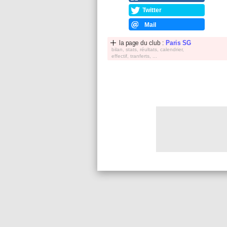
Twitter
Mail
la page du club :
Paris SG
bilan, stats, réultats, calendrier,
effectif, tranferts, ...