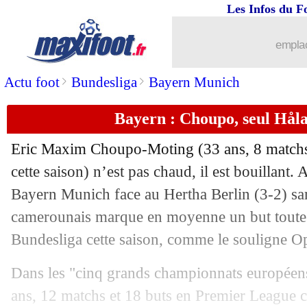
Les Infos du F
07/11
Lyon
: Benzema au Groupama Stadiu
emplac
07/11
OM
: un stage prévu en Espagne
>
>
Actu foot
Bundesliga
Bayern Munich
07/11
PSG
: Campos évoque le mercato hive
Bayern : Choupo, seul Håla
07/11
Chelsea
: Jorginho trop gourmand ?
Eric Maxim Choupo-Moting (33 ans, 8 matchs 
07/11
Lyon
: des Gones faibles avec les forts
cette saison) n’est pas chaud, il est bouillant.
Bayern Munich face au Hertha Berlin (3-2) sam
07/11
Monaco
: Mitchell parle d'un tirage ex
camerounais marque en moyenne un but toutes
Bundesliga cette saison, comme le souligne Op
07/11
Brésil
: la liste des 26 pour le Mondial
Dans les "cinq grands championnats européens
07/11
PSG
: toujours la même malchance au t
ans, 12 matchs et 18 buts en Premier League ce