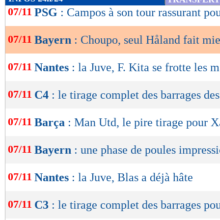
de
07/11
PSG
: Campos à son tour rassurant p
lecture
07/11
Bayern
: Choupo, seul Håland fait mi
OK
07/11
Nantes
: la Juve, F. Kita se frotte les 
07/11
C4
: le tirage complet des barrages des
07/11
Barça
: Man Utd, le pire tirage pour X
07/11
Bayern
: une phase de poules impress
07/11
Nantes
: la Juve, Blas a déjà hâte
07/11
C3
: le tirage complet des barrages pou