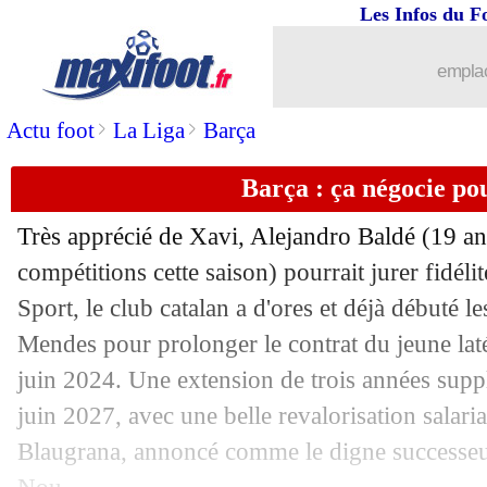
Les Infos du F
07/11
Bayern
: une phase de poules impress
emplac
07/11
Nantes
: la Juve, Blas a déjà hâte
>
>
Actu foot
La Liga
Barça
07/11
C3
: le tirage complet des barrages pou
Barça : ça négocie po
07/11
C3
: une belle affiche pour Monaco
Très apprécié de Xavi, Alejandro Baldé (19 an
07/11
C3
: tirage plutôt clément pour Rennes
compétitions cette saison) pourrait jurer fidél
Sport, le club catalan a d'ores et déjà débuté 
07/11
C3
: la Juve pour Nantes !
Mendes pour prolonger le contrat du jeune lat
juin 2024. Une extension de trois années suppl
07/11
Bayern
: encore Paris, Kahn en sourit
juin 2027, avec une belle revalorisation salaria
Blaugrana, annoncé comme le digne successe
07/11
VIDEO
: "pas de au revoir", Müller ré