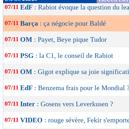
de
07/11
EdF
: Rabiot évoque la question du le
lecture
07/11
Barça
: ça négocie pour Baldé
OK
07/11
OM
: Payet, Beye pique Tudor
07/11
PSG
: la C1, le conseil de Rabiot
07/11
OM
: Gigot explique sa joie significat
07/11
EdF
: Benzema frais pour le Mondial 
07/11
Inter
: Gosens vers Leverkusen ?
07/11
VIDEO
: rouge sévère, Fekir s'emporte