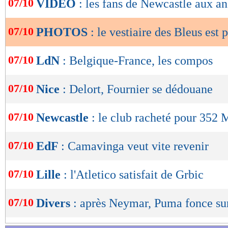
07/10
VIDEO
: les fans de Newcastle aux a
de
lecture
07/10
PHOTOS
: le vestiaire des Bleus est p
OK
07/10
LdN
: Belgique-France, les compos
07/10
Nice
: Delort, Fournier se dédouane
07/10
Newcastle
: le club racheté pour 352 M
07/10
EdF
: Camavinga veut vite revenir
07/10
Lille
: l'Atletico satisfait de Grbic
07/10
Divers
: après Neymar, Puma fonce su