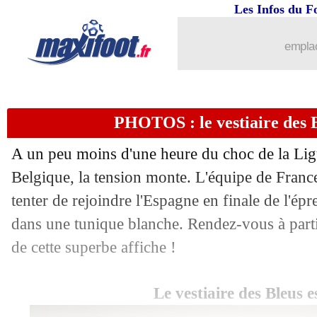
Les Infos du F
...
brèves d'AUJOURD'HUI ( 6 août 202
emplac
...
Liste des brèves du ven. 8 octobre 202
PHOTOS : le vestiaire des Bl
07/10
EdF
: Mbappé, quel courage !
A un peu moins d'une heure du choc de la Ligu
07/10
EdF
: la joie de Mbappé
Belgique, la tension monte. L'équipe de Franc
tenter de rejoindre l'Espagne en finale de l'épr
07/10
VIDEO
: le but décisif de Theo Herna
dans une tunique blanche. Rendez-vous à part
07/10
EdF
: Pogba mystérieux sur la mi-temp
de cette superbe affiche !
07/10
EdF
: Koundé évoque l'imposant Luk
Le vestiaire des Bleus e