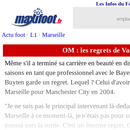
Les Infos du F
emplac
>
>
Actu foot
L1
Marseille
OM : les regrets de V
Même s'il a terminé sa carrière en beauté en di
...
brèves d'AUJOURD'HUI ( 8 août 202
saisons en tant que professionnel avec le Bay
Buyten garde un regret. Lequel ? Celui d'avoi
...
Liste des brèves du ven. 8 octobre 202
Marseille pour Manchester City en 2004.
07/10
EdF
: Mbappé, quel courage !
"Je ne suis pas le principal intervenant là-deda
Marseille à ce moment-là, je n'étais pas pour 
07/10
EdF
: la joie de Mbappé
poussé vers la sortie. C'est un énorme regret.