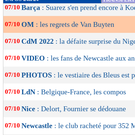
98 matchs entre 2001 et 2004 avec Marseille.
de
07/10
Barça
: Suarez s'en prend encore à K
lecture
Lu 32.701 fois
- Youcef Touaitia 
07/10
OM
: les regrets de Van Buyten
OK
07/10
CdM 2022
: la défaite surprise du Nige
07/10
VIDEO
: les fans de Newcastle aux a
07/10
PHOTOS
: le vestiaire des Bleus est p
07/10
LdN
: Belgique-France, les compos
07/10
Nice
: Delort, Fournier se dédouane
07/10
Newcastle
: le club racheté pour 352 M