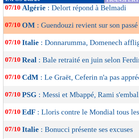
de
07/10
Algérie
: Delort répond à Belmadi
lecture
07/10
OM
: Guendouzi revient sur son passé
OK
07/10
Italie
: Donnarumma, Domenech afflig
07/10
Real
: Bale retraité en juin selon Ferd
07/10
CdM
: Le Graët, Ceferin n'a pas appré
07/10
PSG
: Messi et Mbappé, Rami s'embal
07/10
EdF
: Lloris contre le Mondial tous le
07/10
Italie
: Bonucci présente ses excuses