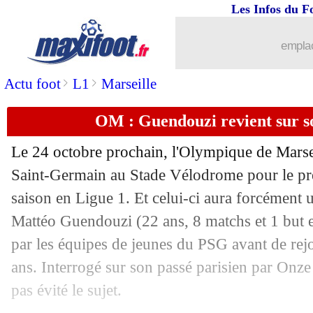
Les Infos du F
07/10
EdF
: un nouveau record pour Mbappé
emplac
07/10
Barça
: Suarez s'en prend encore à K
>
>
Actu foot
L1
Marseille
07/10
OM
: les regrets de Van Buyten
OM : Guendouzi revient sur so
07/10
CdM 2022
: la défaite surprise du Nige
Le 24 octobre prochain, l'Olympique de Marseil
07/10
VIDEO
: les fans de Newcastle aux a
Saint-Germain au Stade Vélodrome pour le pre
saison en Ligue 1. Et celui-ci aura forcément 
07/10
PHOTOS
: le vestiaire des Bleus est p
Mattéo Guendouzi (22 ans, 8 matchs et 1 but e
par les équipes de jeunes du PSG avant de rej
07/10
LdN
: Belgique-France, les compos
ans. Interrogé sur son passé parisien par Onze 
pas évité le sujet.
07/10
Nice
: Delort, Fournier se dédouane