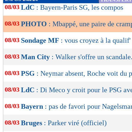
de
08/03
LdC
: Bayern-Paris SG, les compos
lecture
Lu 27.462 fois
- Romain Rigaux -
08/03
PHOTO
: Mbappé, une paire de cram
OK
08/03
Sondage MF
: vous croyez à la qualif
08/03
Man City
: Walker s'offre un scandale.
08/03
PSG
: Neymar absent, Roche voit du p
08/03
LdC
: Di Meco y croit pour le PSG a
08/03
Bayern
: pas de favori pour Nagelsma
08/03
Bruges
: Parker viré (officiel)