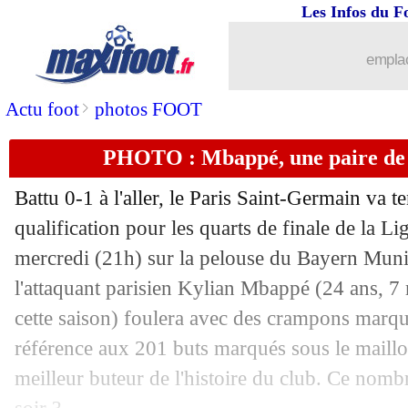
Les Infos du F
08/03
Bayern
: la joie de Coman
emplac
08/03
PSG
: les 8es, le plafond de verre...
>
Actu foot
photos FOOT
08/03
PSG
: "plus fort que nous", le dépit d
PHOTO : Mbappé, une paire de 
08/03
LdC
: Tottenham 0-0 Milan (Milan qua
Battu 0-1 à l'aller, le Paris Saint-Germain va t
08/03
PSG
: Verratti, Twitter attend Riolo a
qualification pour les quarts de finale de la 
mercredi (21h) sur la pelouse du Bayern Mun
08/03
VIDEO
: Gnabry achève le PSG
l'attaquant parisien Kylian Mbappé (24 ans, 7
cette saison) foulera avec des crampons marq
08/03
LdC
: Bayern 2-0 Paris SG (PSG élim
référence aux 201 buts marqués sous le maill
meilleur buteur de l'histoire du club. Ce nombr
08/03
VIDEO
: Choupo-Moting complique l