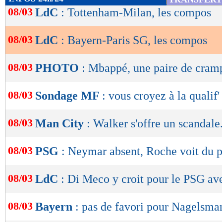
vos paris ! En savoir plus…
de
08/03
LdC
: Tottenham-Milan, les compos
lecture
Suivez l'évolution du score et le nom des but
08/03
LdC
: Bayern-Paris SG, les compos
OK
Score de Maxifoot
08/03
PHOTO
: Mbappé, une paire de cram
Bayern Munich -
Paris SG
08/03
Sondage MF
: vous croyez à la qualif
% de victoires
FORME
DE l'EQUIPE
74
% - 73%
08/03
04/03
Vict.
1-2
Indice MF: 82/100
Man City
: Walker s'offre un scandale.
buts
marqués/match
26/02
Vict.
3-0
18/02
Déf.
3-2
3,06
- 2,62
14/02
Vict.
0-1
08/03
PSG
: Neymar absent, Roche voit du p
11/02
Vict.
3-0
buts
encaissés/match
0,85
- 0,97
08/03
LdC
: Di Meco y croit pour le PSG a
statistiques toutes compétitions con
Lu 22.139 fois
- Romain Rigaux -
08/03
Bayern
: pas de favori pour Nagelsma