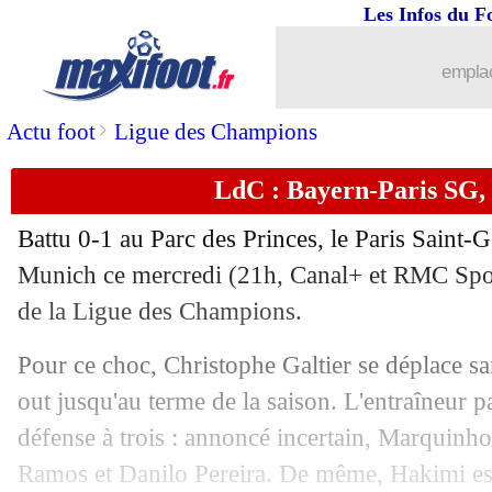
Les Infos du F
08/03
Bayern
: Mbappé, Upamecano explique
emplac
08/03
Bayern
: la joie de Coman
>
Actu foot
Ligue des Champions
08/03
PSG
: les 8es, le plafond de verre...
LdC : Bayern-Paris SG, 
08/03
PSG
: "plus fort que nous", le dépit d
Battu 0-1 au Parc des Princes, le Paris Saint-
08/03
LdC
: Tottenham 0-0 Milan (Milan qua
Munich ce mercredi (21h, Canal+ et RMC Sport
de la Ligue des Champions.
08/03
PSG
: Verratti, Twitter attend Riolo a
Pour ce choc, Christophe Galtier se déplace
08/03
VIDEO
: Gnabry achève le PSG
out jusqu'au terme de la saison. L'entraîneur p
défense à trois : annoncé incertain, Marquinho
08/03
LdC
: Bayern 2-0 Paris SG (PSG élim
Ramos et Danilo Pereira. De même, Hakimi est 