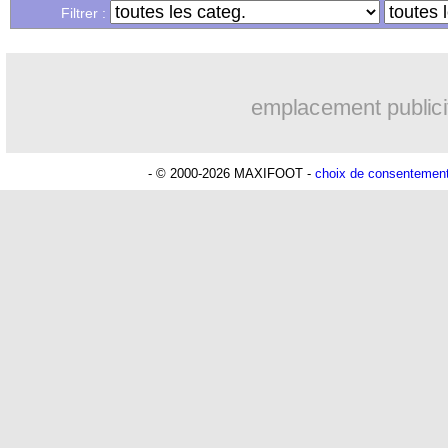
...
Liste des brèves du mar. 7 mars 2023
Filtrer :
...
Liste des brèves du lun. 6 mars 2023
emplacement publici
- © 2000-2026 MAXIFOOT -
choix de consentemen