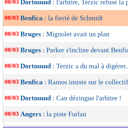
08/03
Dortmund
: l'arbitre, Terzic refuse l
de
lecture
08/03
Benfica
: la fierté de Schmidt
OK
08/03
Bruges
: Mignolet avait un plan
08/03
Bruges
: Parker s'incline devant Benfi
08/03
Dortmund
: Terzic a du mal à digérer..
08/03
Benfica
: Ramos insiste sur le collecti
08/03
Dortmund
: Can dézingue l'arbitre !
08/03
Angers
: la piste Furlan