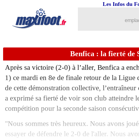
08/03
EdF
: Deschamps, la mise au point de
Les Infos du F
08/03
EdF (f)
: Diacre contre-attaque !
emplac
08/03
PSG
: 2024 ou 2025, Mbappé préfère 
Benfica : la fierté de
08/03
PSG
: pas de Neymar, pas grave pour 
Après sa victoire (2-0) à l’aller, Benfica a en
08/03
Bayern-PSG
: Thierry Henry mise su
1) ce mardi en 8e de finale retour de la Ligu
de cette démonstration collective, l’entraîneu
08/03
LdC
: Chelsea rejoint un cercle fermé
a exprimé sa fierté de voir son club atteindre l
08/03
Bayern
: "au revoir", Müller s'expliqu
compétition pour la seconde saison consécutiv
"Nous sommes très heureux. Nous avons joué 
08/03
VIDEO
: la célébration de CR7... sur 
essayer de défendre le 2-0 de l'aller. Nous a