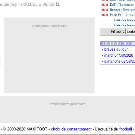
ic Bethsy - 08/11/25 à 08h29
EdF
: l'hommage
08/11
Rennes
: Beye s'
08/11
Paris FC
: le ras
08/11
Liste des brèv
...
Liste des brèv
...
emplacement publicitaire
Filtrer :
ARCHIVES DES B
.
brèves du jour
.
mardi 04/08/2026
.
dimanche 02/08/2
emplacement publicitaire
- © 2000-2026 MAXIFOOT -
choix de consentement
- L'actualité du
football
-