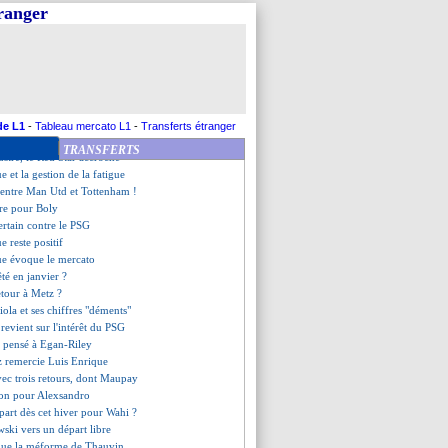
ntes, les compos
tranger
tte de Majecki !
 pour le Bayern !
u Bayer, Dortmund frustré
y, les compliments d'Enrique
 demande de Flick à la Roja
 échanger avec son groupe
as la mémoire courte
de L1
-
Tableau mercato L1
-
Transferts étranger
est, les compos
TRANSFERTS
stré, le Red Star accroché
e et la gestion de la fatigue
 entre Man Utd et Tottenham !
re pour Boly
certain contre le PSG
e reste positif
ue évoque le mercato
êté en janvier ?
etour à Metz ?
iola et ses chiffres "déments"
 revient sur l'intérêt du PSG
t pensé à Egan-Riley
z remercie Luis Enrique
vec trois retours, dont Maupay
ion pour Alexsandro
part dès cet hiver pour Wahi ?
ski vers un départ libre
ique la méforme de Thauvin