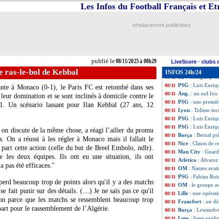
L1
: Le Havre-Na
08/11
Les Infos du Football Français et E
VIDEO
: la boule
08/11
All.
: fin de série
08/11
emplacement publicitaire
All.
: le carton d
08/11
PSG
: Zaïre-Emer
08/11
Barça
: Yamal, la
08/11
Lille
: Genesio va
08/11
publié le
08/11/2025 à 08h29
Lyon
: Mata n'a p
08/11
LiveScore
-
clubs 
L1
: Marseille-Br
08/11
le ras-le-bol de Kebbal
INFOS 24h/24
L2
: Guingamp fru
08/11
PSG
: Luis Enriqu
08/11
ante à Monaco (0-1), le Paris FC est retombé dans ses
Ang.
: un nul fou
08/11
 leur domination et se sont inclinés à domicile contre le
PSG
: une premiè
08/11
1. Un scénario lassant pour
Ilan Kebbal
(27 ans, 12
Lyon
: Tolisso in
08/11
PSG
: Luis Enriqu
08/11
PSG
: Luis Enriq
08/11
 on discute de la même chose, a réagi l’ailier du promu
Barça
: Bernal pr
08/11
 On a réussi à les régler à Monaco mais il fallait le
Nice
: Clauss de r
08/11
 part cette action (celle du but de Breel Embolo, ndlr).
Man City
: Guard
08/11
e les deux équipes. Ils ont eu une situation, ils ont
Atletico
: Alvarez
08/11
a pas été efficaces."
OM
: Nantes avai
08/11
PSG
: Fabian Rui
08/11
 perd beaucoup trop de points alors qu'il y a des matchs
OM
: le groupe a
08/11
se fait punir sur des détails. (…) Je ne sais pas ce qu'il
Lille
: une opérat
08/11
tion parce que les matchs se ressemblent beaucoup trop
Francfort
: un dé
08/11
part pour le rassemblement de l’Algérie.
Barça
: Lewandow
08/11
Lens
: Sage expl
08/11