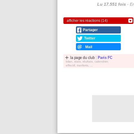
Lu 17.551 fois
- Er
afficher les réactions (14)
Partager
Twitter
Mail
la page du club :
Paris FC
bilan, stats, réultats, calendrier,
effectif, tranferts, ...