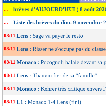
de
...
brèves d'AUJOURD'HUI ( 8 août 202
lecture
OK
...
Liste des brèves du dim. 9 novembre 
08/11
Lens
: Sage va payer le resto
08/11
Lens
: Risser ne s'occupe pas du class
08/11
Monaco
: Pocognoli balaie devant sa 
08/11
Lens
: Thauvin fier de sa "famille"
08/11
Monaco
: Kehrer très critique envers l
08/11
L1
: Monaco 1-4 Lens (fini)