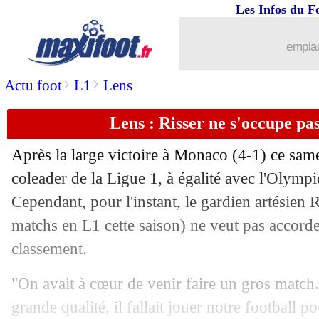
Les Infos du F
emplac
>
>
Actu foot
L1
Lens
Lens : Risser ne s'occupe pa
Après la large victoire à Monaco (4-1) ce sam
coleader de la Ligue 1, à égalité avec l'Olympi
Cependant, pour l'instant, le gardien artésien
matchs en L1 cette saison) ne veut pas accord
classement.
"On avait à cœur de venir faire un gros match
grande qualité, il fallait jouer notre football po