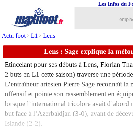
Les Infos du F
08/11
L1
: Marseille-Brest, les compos
emplac
08/11
L2
: Guingamp frustré, le Red Star ac
>
>
Actu foot
L1
Lens
08/11
PSG
: Luis Enrique et la gestion de la 
Lens : Sage explique la méf
08/11
Ang.
: un nul fou entre Man Utd et To
Etincelant pour ses débuts à Lens,
Florian Th
2 buts en L1 cette saison) traverse une périod
08/11
PSG
: une première pour Boly
L’entraîneur artésien Pierre Sage reconnaît la
08/11
offensif et pointe son rassemblement en équipe
Lyon
: Tolisso incertain contre le PSG
lorsque l’international tricolore avait d’abord
08/11
PSG
: Luis Enrique reste positif
but face à l’Azerbaïdjan (3-0), avant de décev
Islande (2-2).
08/11
PSG
: Luis Enrique évoque le mercato