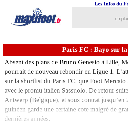
Les Infos du F
emplac
Paris FC : Bayo sur la 
Absent des plans de Bruno Genesio à Lille, 
...
brèves d'AUJOURD'HUI ( 7 août 202
pourrait de nouveau rebondir en Ligue 1. L’a
sur la shortlist du Paris FC, que Foot Mercat
...
Liste des brèves du mar. 29 juillet 202
avec le promu italien Sassuolo. De retour suit
28/07
PSG
: et si Donnarumma restait ?
Antwerp (Belgique), et sous contrat jusqu’en 2
guinéen garde une certaine cote malgré de gran
28/07
Lyon
: un gardien slovaque convoité
dernières années.