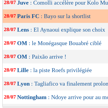
de
28/07
Juve
: Comolli accélère pour Kolo Mu
lecture
28/07
Paris FC
: Bayo sur la shortlist
OK
28/07
Lens
: El Aynaoui explique son choix
28/07
OM
: le Monégasque Bouabré ciblé
28/07
OM
: Paixão arrive !
28/07
Lille
: la piste Roefs privilégiée
28/07
Lyon
: Tagliafico va finalement prolo
28/07
Nottingham
: Ndoye arrive pour au 