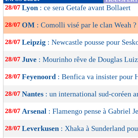
de
28/07
Lyon
: ce sera Getafe avant Bollaert
lecture
28/07
OM
: Comolli visé par le clan Weah ?
OK
28/07
Leipzig
: Newcastle pousse pour Sesk
28/07
Juve
: Mourinho rêve de Douglas Luiz
28/07
Feyenoord
: Benfica va insister pour
28/07
Nantes
: un international sud-coréen a
28/07
Arsenal
: Flamengo pense à Gabriel J
28/07
Leverkusen
: Xhaka à Sunderland po