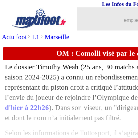
Les Infos du F
28/07
TFC
: une offre pour Moumbagna ?
emplac
28/07
Juve
: Comolli accélère pour Kolo Mu
>
>
Actu foot
L1
Marseille
28/07
Paris FC
: Bayo sur la shortlist
OM : Comolli visé par le
28/07
Lens
: El Aynaoui explique son choix
Le dossier Timothy
Weah
(25 ans, 30 matchs e
28/07
OM
: le Monégasque Bouabré ciblé
saison 2024-2025) a connu un rebondissement
représentant du piston droit a critiqué l’attitud
28/07
OM
: Paixão arrive !
l’envie du joueur de rejoindre l’Olympique de
d'hier à 22h26
). Dans son viseur, un "dirigea
28/07
Lille
: la piste Roefs privilégiée
et dont le nom n’a initialement pas filtré.
28/07
Lyon
: Tagliafico va finalement prolo
Selon les informations de Tuttosport, il s’agir