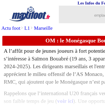
Les Infos du F
emplac
>
>
Actu foot
L1
Marseille
...
brèves d'AUJOURD'HUI ( 8 août 202
OM : le Monégasque Bou
...
Liste des brèves du mar. 29 juillet 202
A l’affût pour de jeunes joueurs à fort potent
28/07
PSG
: et si Donnarumma restait ?
s’intéresse à Saïmon Bouabré (19 ans, 3 appar
2024-2025). Les dirigeants marseillais et l'en
28/07
Lyon
: un gardien slovaque convoité
apprécient le milieu offensif de l’AS Monaco,
RMC, qui ajoutent que le Monégasque n’est pas 
28/07
Arsenal
: avec Gyökeres, Saliba est co
Rappelons que l’international U20 français ve
28/07
Man Utd
: Véronique Rabiot raconte s
son faible temps de jeu (
voir ici
). Une opportu