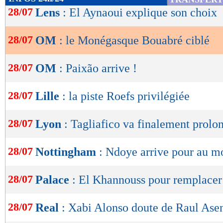
de
28/07
Lens
: El Aynaoui explique son choix
lecture
28/07
OM
: le Monégasque Bouabré ciblé
OK
28/07
OM
: Paixão arrive !
28/07
Lille
: la piste Roefs privilégiée
28/07
Lyon
: Tagliafico va finalement prolo
28/07
Nottingham
: Ndoye arrive pour au 
28/07
Palace
: El Khannouss pour remplacer
28/07
Real
: Xabi Alonso doute de Raul Ase