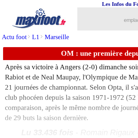
Les Infos du F
10/02
OM
: Maupay chambre le préparateur
emplac
10/02
Chelsea
: la pique de Sancho à Man U
>
>
Actu foot
L1
Marseille
10/02
Sondage MF
: Beye va réussir à Renne
OM : une première depui
10/02
EdF
: Fonseca milite pour un retour de
Après sa victoire à Angers (2-0) dimanche soir
Rabiot et de Neal Maupay, l'Olympique de Mar
10/02
Botafogo
: Textor vise le coach de D
21 journées de championnat. Selon Opta, il s'ag
10/02
Santos
: la triste performance de Ney
club phocéen depuis la saison 1971-1972 (52 b
comparaison, après le même nombre de journées
10/02
Man City
: 200 M€ pour 2 joueurs de
de 29 buts la saison dernière.
10/02
Monza
: Bocchetti viré, Nesta de retou
Lu 33.436 fois
- Romain Rigaux -