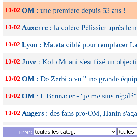
10/02
OM
: une première depuis 53 ans !
OK
10/02
Auxerre
: la colère Pélissier après le 
10/02
Lyon
: Mateta ciblé pour remplacer La
10/02
Juve
: Kolo Muani s'est fixé un objecti
10/02
OM
: De Zerbi a vu "une grande équi
10/02
OM
: I. Bennacer - "je me suis régalé"
10/02
Angers
: des fans pro-OM, Hanin s'aga
...
Liste des brèves du dim. 9 février 202
Filtrer :