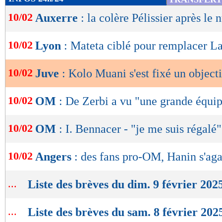
de
10/02
Auxerre
: la colère Pélissier après le 
lecture
OK
10/02
Lyon
: Mateta ciblé pour remplacer La
10/02
Juve
: Kolo Muani s'est fixé un objecti
10/02
OM
: De Zerbi a vu "une grande équi
10/02
OM
: I. Bennacer - "je me suis régalé"
10/02
Angers
: des fans pro-OM, Hanin s'aga
...
Liste des brèves du dim. 9 février 202
...
Liste des brèves du sam. 8 février 202