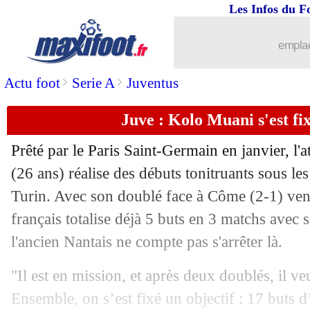
Les Infos du F
10/02
Chelsea
: la pique de Sancho à Man U
emplac
10/02
Sondage MF
: Beye va réussir à Renne
>
>
Actu foot
Serie A
Juventus
10/02
EdF
: Fonseca milite pour un retour de
Juve : Kolo Muani s'est fix
10/02
Botafogo
: Textor vise le coach de D
Prêté par le Paris Saint-Germain en janvier, l'
(26 ans) réalise des débuts tonitruants sous le
10/02
Santos
: la triste performance de Ney
Turin. Avec son doublé face à Côme (2-1) vendr
10/02
français totalise déjà 5 buts en 3 matchs avec 
Man City
: 200 M€ pour 2 joueurs de
l'ancien Nantais ne compte pas s'arrêter là.
10/02
Monza
: Bocchetti viré, Nesta de retou
"Il est en mission, et après deux doublés, il ve
10/02
Sondage MF
: Kvara, la meilleure rec
Ensemble, on s’est fixé un objectif : 17 buts d’i