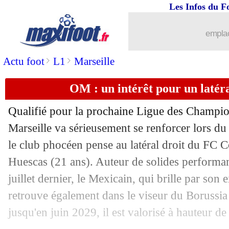
14/05
Ita. (Cpe)
: Bologne s'offre Milan et 
Les Infos du F
14/05
Barça
: Yamal, Capello ne voit pas u
emplac
>
>
Actu foot
L1
Marseille
14/05
L2
: Dunkerque va défier Metz
OM : un intérêt pour un latér
14/05
PSG
: l'Inter, Simone prévient d'un da
Qualifié pour la prochaine Ligue des Champi
14/05
Tur. (Cpe)
: Galatasaray sacré, Osimhe
Marseille va sérieusement se renforcer lors du 
le club phocéen pense au latéral droit du FC
14/05
OM
: Payan fixe le prix fou du Vélod
Huescas (21 ans). Auteur de solides performan
14/05
Bournemouth
: Huijsen en route pour 
juillet dernier, le Mexicain, qui brille par son e
retrouve également dans le viseur du Borussi
14/05
L1
: Amazon candidat comme partena
jusqu'en juin 2029, il est valorisé à hauteur de