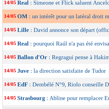
de
14/05
Real
: Simeone et Flick saluent Ancelo
lecture
14/05
OM
: un intérêt pour un latéral droit 
OK
14/05
Lille
: David annonce son départ (offic
14/05
Real
: pourquoi Raúl n'a pas été envis
14/05
Ballon d'Or
: Regragui pense à Haki
14/05
Juve
: la direction satisfaite de Tudor
14/05
EdF
: Dembélé N°9, Riolo conseille 
14/05
Strasbourg
: Abline pour remplacer 