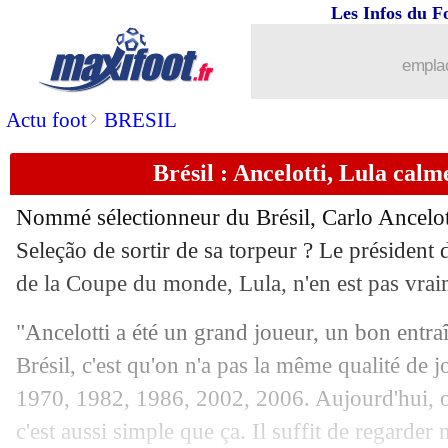
Les Infos du F
14/05
Séville
: Saúl Ñiguez ne restera pas
emplac
14/05
Man Utd
: Hudson-Odoi dans le viseu
>
Actu foot
BRESIL
14/05
Ballon d'Or
: Capello vote Yamal
Brésil : Ancelotti, Lula calm
14/05
Portugal
: le fils de CR7 déjà très cour
Nommé sélectionneur du Brésil, Carlo Ancelotti
14/05
Sporting
: Gyökeres se rapproche d'Ar
Seleção de sortir de sa torpeur ? Le président 
de la Coupe du monde, Lula, n'en est pas vrai
14/05
Man City
: Wirtz a rencontré la direct
"Ancelotti a été un grand joueur, un bon entra
14/05
Shakhtar
: Naples avance aussi pour
Brésil, c'est qu'on n'a pas la même qualité de
1970, 1982, 1986, 2002, 2006. Aujourd'hui, o
14/05
Real
: Vinicius, toujours pas ?
c'est aussi simple que ça. Il suffit de regarder