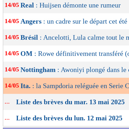
14/05
Real
: Huijsen démonte une rumeur
de
lecture
14/05
Angers
: un cadre sur le départ cet été
OK
14/05
Brésil
: Ancelotti, Lula calme tout le
14/05
OM
: Rowe définitivement transféré (o
14/05
Nottingham
: Awoniyi plongé dans le
14/05
Ita.
: la Sampdoria reléguée en Serie 
...
Liste des brèves du mar. 13 mai 2025
...
Liste des brèves du lun. 12 mai 2025