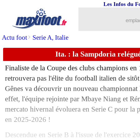
Les Infos du F
14/05
Séville
: Saúl Ñiguez ne restera pas
emplac
14/05
Man Utd
: Hudson-Odoi dans le viseu
>
Actu foot
Serie A, Italie
14/05
Ballon d'Or
: Capello vote Yamal
Ita. : la Sampdoria relégu
14/05
Portugal
: le fils de CR7 déjà très cour
Finaliste de la Coupe des clubs champions en
14/05
Sporting
: Gyökeres se rapproche d'Ar
retrouvera pas l'élite du football italien de sitô
Gênes va découvrir un nouveau championnat l
14/05
Man City
: Wirtz a rencontré la direct
effet, l'équipe rejointe par Mbaye Niang et Ré
mercato hivernal évoluera en Serie C pour la p
14/05
Shakhtar
: Naples avance aussi pour
en 2025-2026 !
14/05
Real
: Vinicius, toujours pas ?
Descendue en Serie B à l'issue de l'exercice 