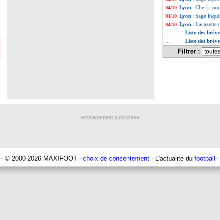
Lyon
: Cherki pou
04/10
Lyon
: Sage inqu
04/10
Lyon
: Lacazette 
04/10
Liste des brèv
...
Liste des brèv
...
Filtrer :
emplacement publicitaire
- © 2000-2026 MAXIFOOT -
choix de consentement
- L'actualité du
football
-