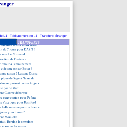
le ses modèles
tranger
iala remplacé par Leweling
urveillé en Angleterre
 irremplaçable pour Nkunku
 - "Yamal fait peur"
s ont dormi à l'aéroport !
édical pour Danso
se, 2 matchs reportés
de L1
-
Tableau mercato L1
-
Transferts étranger
 acheter Lepenant
TRANSFERTS
e sanction sévère selon Riolo
tuit de 7 jours pour DAZN !
ste sans Le Normand
réaction de l'instance
 retour à l'entraînement
 vide son sac sur Bielsa !
 donne raison à Lassana Diarra
le pique de Sage à Nuamah
nalement présent contre Angers
ute pas de Wahi
ident Cloarec débarqué
ère convocation pour Fofana
ag s'explique pour Rashford
e belle semaine pour la France
à jouer pour Tenas ?
tient Moukoko
rfait, Beraldo le remplace
e marquer les esprits