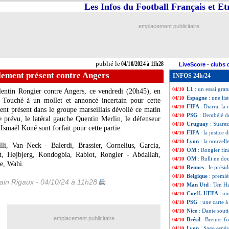
OM
: Rulli dévoi
04/10
Les Infos du Football Français et E
Allemagne
: Mus
04/10
Lille
: Chevalier s
04/10
emplacement publicitaire
EdF
: Griezmann
04/10
Real
: A. Rüdiger
04/10
Brest
: les joueur
04/10
Lens
: feu vert m
04/10
publié le
04/10/2024 à 11h28
L2
: grève en Cor
04/10
LiveScore
-
clubs 
Lyon
: Nantes va
04/10
lement présent contre Angers
INFOS 24h/24
OM
: Benatia, un
04/10
L1
: un essai gra
04/10
entin Rongier contre Angers, ce vendredi (20h45), en
Espagne
: une li
04/10
 Touché à un mollet et annoncé incertain pour cette
FIFA
: Diarra, la 
04/10
ment présent dans le groupe marseillais dévoilé ce matin
PSG
: Dembélé de
04/10
prévu, le latéral gauche Quentin Merlin, le défenseur
Uruguay
: Suarez
04/10
Ismaël Koné sont forfait pour cette partie.
FIFA
: la justice
04/10
Lyon
: la nouvel
04/10
li, Van Neck - Balerdi, Brassier, Cornelius, Garcia,
OM
: Rongier fi
04/10
it, Højbjerg, Kondogbia, Rabiot, Rongier - Abdallah,
OM
: Rulli ne do
04/10
e, Wahi.
Rennes
: le prés
04/10
Belgique
: premi
04/10
in Rigaux - 04/10/24 à 11h28
Man Utd
: Ten H
04/10
Coeff. UEFA
: un
04/10
PSG
: une carte 
04/10
Nice
: Dante sou
04/10
emplacement publicitaire
Brésil
: Bremer fo
04/10
Lyon
: Sage espèr
04/10