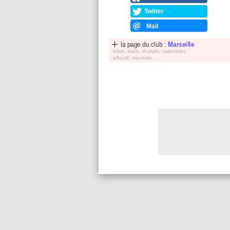
Twitter
Mail
la page du club :
Marseille
bilan, stats, réultats, calendrier,
effectif, tranferts, ...