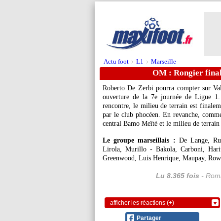
Actu foot
L1
Marseille
>
>
OM : Rongier fina
Roberto De Zerbi pourra compter sur Val
ouverture de la 7e journée de Ligue 1.
rencontre, le milieu de terrain est finale
par le club phocéen. En revanche, comme 
central Bamo Meïté et le milieu de terrain 
Le groupe marseillais :
De Lange, Rul
Lirola, Murillo - Bakola, Carboni, Har
Greenwood, Luis Henrique, Maupay, Row
Lu 8.365 fois
- Roma
afficher les réactions (+)
Partager