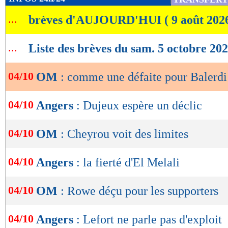
de
...
brèves d'AUJOURD'HUI ( 9 août 202
lecture
OK
...
Liste des brèves du sam. 5 octobre 20
04/10
OM
: comme une défaite pour Balerdi
04/10
Angers
: Dujeux espère un déclic
04/10
OM
: Cheyrou voit des limites
04/10
Angers
: la fierté d'El Melali
04/10
OM
: Rowe déçu pour les supporters
04/10
Angers
: Lefort ne parle pas d'exploit