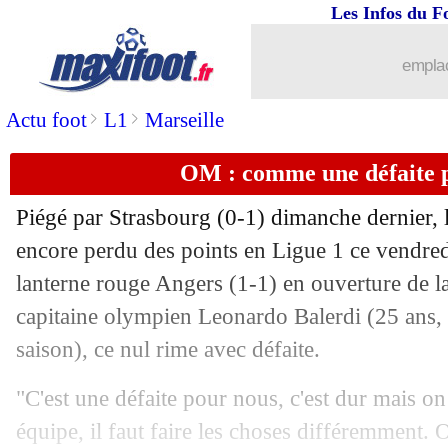
Les Infos du F
emplac
>
>
Actu foot
L1
Marseille
OM : comme une défaite 
Piégé par Strasbourg (0-1) dimanche dernier,
encore perdu des points en Ligue 1 ce vendredi,
lanterne rouge Angers (1-1) en ouverture de la
capitaine olympien Leonardo
Balerdi
(25 ans, 
saison), ce nul rime avec défaite.
"C'est une défaite pour nous, c'est dur mais on 
équipe, il faut faire les choses différemment.