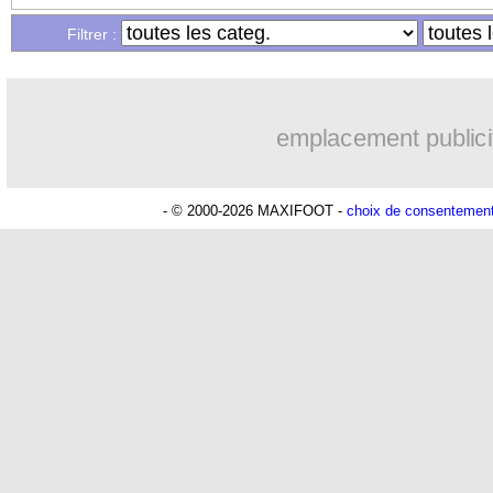
Filtrer :
04/10
L1
: Marseille 1-1 Angers (fini)
04/10
L2
: le classement provisoire
emplacement publici
04/10
L2
: tous les résultats
- © 2000-2026 MAXIFOOT -
choix de consentemen
04/10
EdF
: Mbappé capitaine, Evra n'est pa
04/10
Ita.
: Naples domine Côme
04/10
Man Utd
: Ten Hag, Ratcliffe ne se m
04/10
L1
: Marseille-Angers, les compos
04/10
Lille
: Genesio veut éviter un relâche