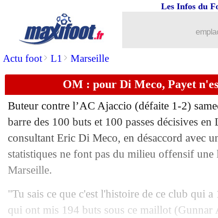
Les Infos du F
emplac
>
>
Actu foot
L1
Marseille
OM : pour Di Meco, Payet n'es
...
brèves d'AUJOURD'HUI ( 8 août 202
Buteur contre l’AC Ajaccio (défaite 1-2) samedi
...
Liste des brèves du mar. 11 octobre 2
barre des 100 buts et 100 passes décisives en 
consultant Eric Di Meco, en désaccord avec u
10/10
Rennes
: Doué, l'avertissement de Gen
statistiques ne font pas du milieu offensif un
Marseille.
10/10
Ita.
: la Lazio surclasse la Fiorentina !
"Tu sais ce que c'est l'histoire de ce club qui 
10/10
L2
: l'ASSE battue à Sochaux
qui ont mis 194 buts sous ce maillot (Gunnar 