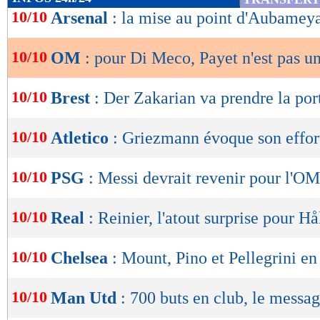
de
10/10
Arsenal
: la mise au point d'Aubamey
lecture
10/10
OM
: pour Di Meco, Payet n'est pas u
OK
10/10
Brest
: Der Zakarian va prendre la por
10/10
Atletico
: Griezmann évoque son effor
10/10
PSG
: Messi devrait revenir pour l'OM
10/10
Real
: Reinier, l'atout surprise pour H
10/10
Chelsea
: Mount, Pino et Pellegrini en
10/10
Man Utd
: 700 buts en club, le mess