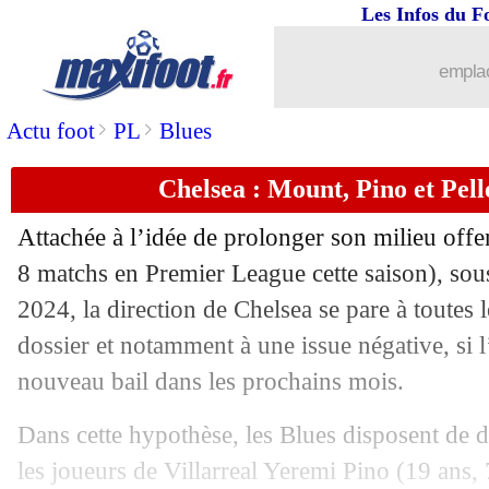
Les Infos du F
10/10
Rennes
: Doué, l'avertissement de Gen
emplac
10/10
Ita.
: la Lazio surclasse la Fiorentina !
>
>
Actu foot
PL
Blues
10/10
L2
: l'ASSE battue à Sochaux
Chelsea : Mount, Pino et Pell
10/10
PSG-Benfica
: parier sur le nul vaut-i
Attachée à l’idée de prolonger son milieu off
10/10
VIDEO
: Akanji le génie des maths !
8 matchs en Premier League cette saison), sous
2024, la direction de Chelsea se pare à toutes l
10/10
Benfica
: sans Neres à Paris
dossier et notamment à une issue négative, si l
nouveau bail dans les prochains mois.
10/10
Tottenham
: le discours rare de Son
Dans cette hypothèse, les Blues disposent de 
10/10
Juve
: Rabiot et son statut de leader
les joueurs de Villarreal Yeremi Pino (19 ans,