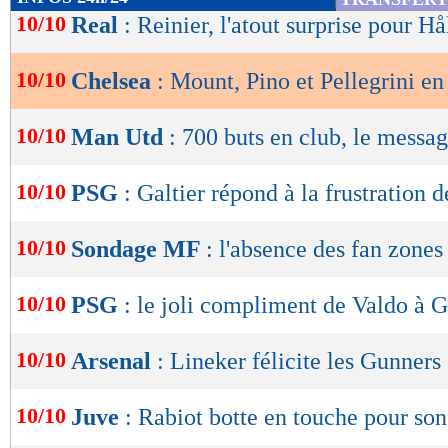
de
10/10
Real
: Reinier, l'atout surprise pour H
lecture
10/10
Chelsea
: Mount, Pino et Pellegrini en
OK
10/10
Man Utd
: 700 buts en club, le mess
10/10
PSG
: Galtier répond à la frustration
10/10
Sondage MF
: l'absence des fan zone
10/10
PSG
: le joli compliment de Valdo à G
10/10
Arsenal
: Lineker félicite les Gunners
10/10
Juve
: Rabiot botte en touche pour son