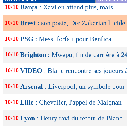
de
10/10
Barça
: Xavi en attend plus, mais...
lecture
10/10
Brest
: son poste, Der Zakarian lucide
OK
10/10
PSG
: Messi forfait pour Benfica
10/10
Brighton
: Mwepu, fin de carrière à 2
10/10
VIDEO
: Blanc rencontre ses joueurs
10/10
Arsenal
: Liverpool, un symbole pour
10/10
Lille
: Chevalier, l'appel de Maignan
10/10
Lyon
: Henry ravi du retour de Blanc