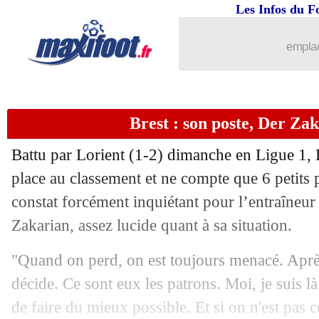
Les Infos du F
10/10
Lyon
: les jeunes, Blanc a un message
emplac
10/10
Lyon
: les attentes et objectifs, Blanc
10/10
Lyon
: Blanc justifie son choix
Brest : son poste, Der Zak
10/10
Lyon
: Blanc ne se sent pas revanchar
Battu par Lorient (1-2) dimanche en Ligue 1, B
10/10
Lyon
: les joueurs expérimentés, Blan
place au classement et ne compte que 6 petits 
constat forcément inquiétant pour l’entraîneu
10/10
Lyon
: le mercato, la réponse cash de
Zakarian, assez lucide quant à sa situation.
10/10
Lyon
: Aulas a toujours rêvé de Blanc
"Quand on perd, on est toujours menacé. Après
décide. Ce sont eux les patrons. Moi, je suis là
10/10
Lyon
: Blanc explique son plan
de faire du mieux possible. Et si on n'est pas 