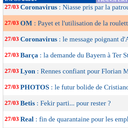
de
27/03
Coronavirus
: Niasse pris par la patrou
lecture
27/03
OM
: Payet et l'utilisation de la roulet
OK
27/03
Coronavirus
: le message poignant d'
27/03
Barça
: la demande du Bayern à Ter S
27/03
Lyon
: Rennes confiant pour Florian 
27/03
PHOTOS
: le futur bolide de Cristia
27/03
Betis
: Fekir parti... pour rester ?
27/03
Real
: fin de quarantaine pour les emp