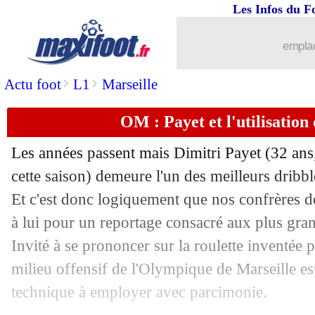
Les Infos du F
27/03
Barça
: ça sent bon pour Ter Stegen
emplac
27/03
Schalke
: le beau geste des joueurs
>
>
Actu foot
L1
Marseille
27/03
Atalanta
: le cri du cœur du chef des U
OM : Payet et l'utilisation 
27/03
Arsenal
: Arteta se sent guéri
Les années passent mais
Dimitri Payet
(32 ans,
27/03
L1
: Roux à égalité avec Cavani... de l
cette saison) demeure l'un des meilleurs dribb
Et c'est donc logiquement que nos confrères d
27/03
PSG
: le Barça lorgne aussi Kouassi !
à lui pour un reportage consacré aux plus grand
Invité à se prononcer sur la roulette inventée 
27/03
Real
: Berbatov estime Benzema "sous
milieu offensif de l'Olympique de Marseille est
technique à employer avec parcimonie.
27/03
Nice
: Sarr a la cote à l'étranger !