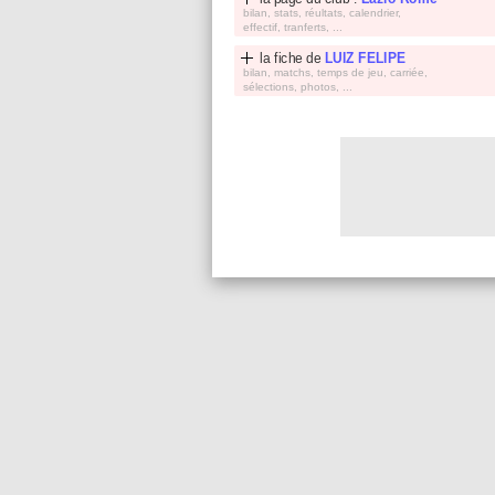
bilan, stats, réultats, calendrier,
effectif, tranferts, ...
la fiche de
LUIZ FELIPE
bilan, matchs, temps de jeu, carriée,
sélections, photos, ...