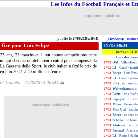
Les Infos du Football Français et E
emplacement publicitaire
publié le
27/03/2020 à 20h41
LiveScore
-
clubs 
x fixé pour Luiz Felipe
INFOS 24h/24
brèves d'AUJ
...
23 ans, 23 matchs et 1 but toutes compétitions cette
Liste des brèv
...
ne, qui cherche un défenseur central pour compenser la
OM
: Villas-Boa
27/03
a Gazzetta dello Sport, le club italien a fixé le prix de
L1
: Canal+ justif
27/03
 en juin 2022, à 40 millions d’euros.
Barça
: Luis Enri
27/03
L1
: Canal+ refus
27/03
ef Touaitia - 27/03/20 à 20h41
PSG
: un contrat
27/03
Wolverhampton
27/03
Lazio
: prix fixé
27/03
Espagne
: Luis E
27/03
Milan
: Hernandez
emplacement publicitaire
27/03
Man Utd
: Sanch
27/03
Barça
: ça sent 
27/03
Schalke
: le beau
27/03
Atalanta
: le cri
27/03
Arsenal
: Arteta s
27/03
L1
: Roux à égalit
27/03