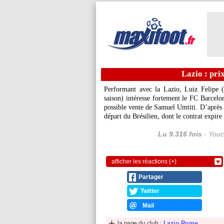
Lazio : pri
Performant avec la Lazio,
Luiz Felipe
(
saison) intéresse fortement le FC Barcelo
possible vente de Samuel Umtiti. D’après L
départ du Brésilien, dont le contrat expire
Lu 9.316 fois
- Youc
afficher les réactions (+)
Partager
Twitter
Mail
la page du club :
Lazio Rome