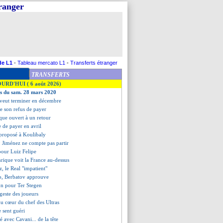
tranger
de L1
-
Tableau mercato L1
-
Transferts étranger
TRANSFERTS
OURD'HUI ( 6 août 2026)
es du sam. 28 mars 2020
s veut terminer en décembre
ie son refus de payer
que ouvert à un retour
e de payer en avril
 proposé à Koulibaly
: Jiménez ne compte pas partir
 pour Luiz Felipe
nrique voit la France au-dessus
, le Real "impatient"
o, Berbatov approuve
bon pour Ter Stegen
 geste des joueurs
 du cœur du chef des Ultras
e sent guéri
é avec Cavani... de la tête