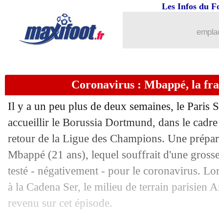
Les Infos du F
27/03
Barça
: Luis Enrique ouvert à un retou
emplac
27/03
L1
: Canal+ refuse de payer en avril
27/03
PSG
: un contrat proposé à Koulibaly
Coronavirus : Mbappé, la fr
27/03
Wolverhampton
: Jiménez ne compte 
Il y a un peu plus de deux semaines, le Paris 
27/03
Lazio
: prix fixé pour Luiz Felipe
accueillir le Borussia Dortmund, dans le cadre
retour de la Ligue des Champions. Une prépar
27/03
Espagne
: Luis Enrique voit la France
Mbappé
(21 ans), lequel souffrait d'une gross
testé - négativement - pour le coronavirus. Lo
27/03
Milan
: Hernandez, le Real "impatient
à la Cadena Ser, le milieu de terrain parisien
A
revenu sur cet épisode.
27/03
Man Utd
: Sancho, Berbatov approuv