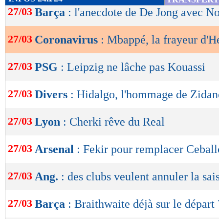
de
27/03
Barça
: l'anecdote de De Jong avec No
lecture
27/03
Coronavirus
: Mbappé, la frayeur d'H
OK
27/03
PSG
: Leipzig ne lâche pas Kouassi
27/03
Divers
: Hidalgo, l'hommage de Zidan
27/03
Lyon
: Cherki rêve du Real
27/03
Arsenal
: Fekir pour remplacer Ceball
27/03
Ang.
: des clubs veulent annuler la sai
27/03
Barça
: Braithwaite déjà sur le départ 