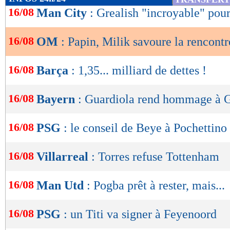
de
16/08
Man City
: Grealish "incroyable" pou
lecture
16/08
OM
: Papin, Milik savoure la rencontr
OK
16/08
Barça
: 1,35... milliard de dettes !
16/08
Bayern
: Guardiola rend hommage à 
16/08
PSG
: le conseil de Beye à Pochettino
16/08
Villarreal
: Torres refuse Tottenham
16/08
Man Utd
: Pogba prêt à rester, mais...
16/08
PSG
: un Titi va signer à Feyenoord