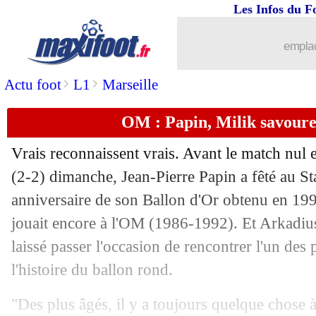
Les Infos du F
16/08
L2
: Auxerre freine le Paris FC !
emplac
16/08
Bayern
: le PSG cité en mauvais exe
>
>
Actu foot
L1
Marseille
16/08
Milan
: ça avance pour Florenzi
OM : Papin, Milik savoure
16/08
OM
: Sampaoli, Courbis s'interroge...
Vrais reconnaissent vrais. Avant le match nul 
16/08
Rennes
: prix fixé pour Camavinga ?
(2-2) dimanche, Jean-Pierre Papin a fêté au S
anniversaire de son Ballon d'Or obtenu en 1991
16/08
Lyon
: des négociations avec Emerson
jouait encore à l'OM (1986-1992). Et Arkadius
laissé passer l'occasion de rencontrer l'un des
16/08
Lyon
: revirement pour Kurzawa !
l'histoire du ballon rond.
16/08
PSG
: la piste Pogba pas enterrée !
"Des plus âgés, il y a toujours quelque chos