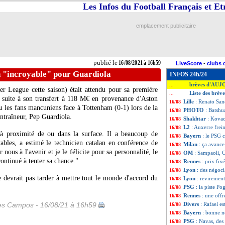
Les Infos du Football Français et E
emplacement publicitaire
publié le
16/08/2021 à 16h59
LiveScore
-
clubs 
h "incroyable" pour Guardiola
INFOS 24h/24
brèves d'AUJ
...
r League cette saison) était attendu pour sa première
Liste des brèv
...
suite à son transfert à 118 M€ en provenance d'Aston
Lille
: Renato San
16/08
éçu les fans mancuniens face à Tottenham (0-1) lors de la
PHOTO
: Batshu
16/08
ntraîneur, Pep Guardiola.
Shakhtar
: Kovac
16/08
L2
: Auxerre frein
16/08
t à proximité de ou dans la surface. Il a beaucoup de
Bayern
: le PSG 
16/08
yables, a estimé le technicien catalan en conférence de
Milan
: ça avance
16/08
nous à l'avenir et je le félicite pour sa personnalité, le
OM
: Sampaoli, C
16/08
 continué à tenter sa chance."
Rennes
: prix fi
16/08
Lyon
: des négoc
16/08
 devrait pas tarder à mettre tout le monde d'accord du
Lyon
: reviremen
16/08
PSG
: la piste Po
16/08
Rennes
: une off
16/08
les Campos - 16/08/21 à 16h59
Divers
: Rafael est
16/08
Bayern
: bonne 
16/08
PSG
: Navas, des
16/08