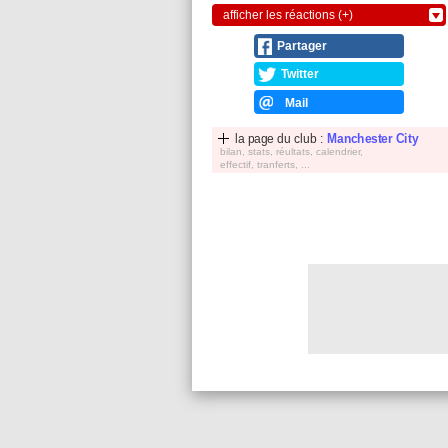
afficher les réactions (+)
Partager
Twitter
Mail
la page du club :
Manchester City
bilan, stats, réultats, calendrier,
effectif, tranferts, ...