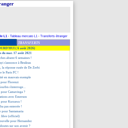
tranger
de L1
-
Tableau mercato L1
-
Transferts étranger
TRANSFERTS
OURD'HUI ( 6 août 2026)
es du mar. 17 août 2021
ches absent 6 semaines !
ayi s'annonce à Besiktas
, la réponse rusée de De Zerbi
e le Paris FC !
cité en mauvais exemple
 pour Florenzi
ourbis s'interroge...
xé pour Camavinga ?
iations avec Emerson
t pour Kurzawa !
gba pas enterrée !
re pour Santamaria
 libre (officiel)
nouvelle pour Hernandez
 doutes sur son avenir ?