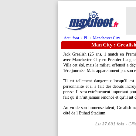
Actu foot
PL
Manchester City
>
>
Man City : Grealis
Jack Grealish (25 ans, 1 match en Premie
avec Manchester City en Premier League 
Villa cet été, mais le milieu offensif a d
1ère journée. Mais apparemment pas son e
"Il est tellement dangereux lorsqu'il es
personnalité et il a fait des débuts incro
presse. Il sera extrêmement important pour 
fait qu’il n’ait jamais renoncé et qu’il ait
Au vu de son immense talent, Grealish ne
côté de l'Etihad Stadium.
Lu 37.691 fois
- Gil