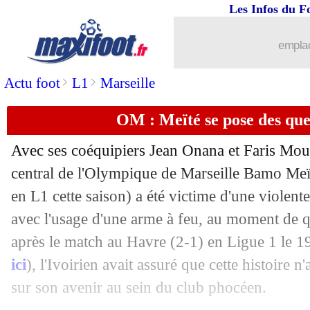
Les Infos du F
24/06
PSG
: des discussions avec Coman !
emplac
24/06
EdF
: Dembélé, Di Meco ne comprend
>
>
Actu foot
L1
Marseille
24/06
Euro
: le pari du jour pour tenter x 3,5
OM : Meïté se pose des ques
24/06
Strasbourg
: un nouveau directeur te
Avec ses coéquipiers Jean Onana et Faris Mo
24/06
Real
: nouveau numéro pour Camavin
central de l'Olympique de Marseille Bamo
Meï
en L1 cette saison) a été victime d'une violente
24/06
EdF (JO)
: le discours d'Henry sur l'e
avec l'usage d'une arme à feu, au moment de 
après le match au Havre (2-1) en Ligue 1 le 19
24/06
Sondage MF
: Mbappé doit être titula
ici
), l'Ivoirien avait assuré que cette histoire n
sur son avenir au sein du club phocéen.
24/06
Allemagne
: Nagelsmann préfère le 1-