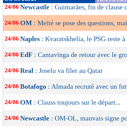
de
24/06
Newcastle
: Guimarães, fin de clause 
lecture
24/06
OM
: Meïté se pose des questions, mais
OK
24/06
Naples
: Kvaratskhelia, le PSG reste à 
24/06
EdF
: Camavinga de retour avec le gr
24/06
Real
: Joselu va filer au Qatar
24/06
Botafogo
: Almada recruté avec un fut
24/06
OM
: Clauss toujours sur le départ...
24/06
Newcastle
: OM-OL, mauvais signe p