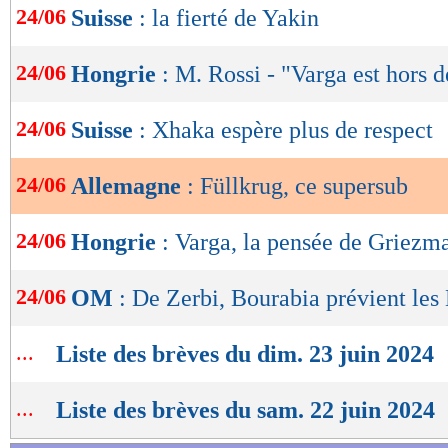
24/06
Suisse
: la fierté de Yakin
de
lecture
24/06
Hongrie
: M. Rossi - "Varga est hors 
OK
24/06
Suisse
: Xhaka espère plus de respect
24/06
Allemagne
: Füllkrug, ce supersub
24/06
Hongrie
: Varga, la pensée de Griezm
24/06
OM
: De Zerbi, Bourabia prévient les 
...
Liste des brèves du dim. 23 juin 2024
...
Liste des brèves du sam. 22 juin 2024