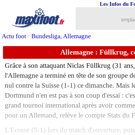
Les Infos du F
24/06
Strasbourg
: Aholou part à Angers (off
emplac
24/06
Lens
: Koffi, c'est bouclé (officiel)
>
Actu foot
Bundesliga, Allemagne
24/06
Turquie
: Güler, une polémique vite 
Allemagne : Füllkrug, c
24/06
Rennes
: Rieder prêté à Stuttgart (offic
Grâce à son attaquant Niclas Füllkrug (31 ans, 
24/06
Juve
: De Zerbi veut Locatelli à l'OM 
l'Allemagne a terminé en tête de son groupe de
nul contre la Suisse (1-1) ce dimanche. Mais l
24/06
Bayern
: Wanner prêté à Heidenheim (
Dortmund n'en est pas à son coup d'essai : c'es
grand tournoi international après avoir comme
24/06
EdF
: Mbappé vers une titularisation
pour un Allemand, relève le compte Stats du Fo
24/06
EdF
: les Bleus qualifiés en 8es ce lund
L'Ecosse (5-1) lors du match d'ouverture, puis