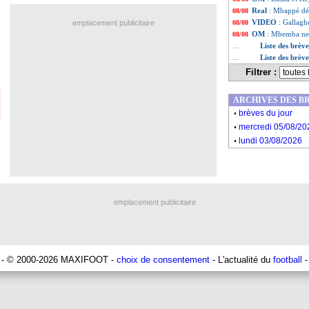
Real
: Mbappé déj
08/08
VIDEO
: Gallagh
emplacement publicitaire
08/08
OM
: Mbemba ne 
08/08
Liste des brèv
...
Liste des brèv
...
Filtrer :
ARCHIVES DES B
.
brèves du jour
.
mercredi 05/08/20
.
lundi 03/08/2026
emplacement publicitaire
- © 2000-2026 MAXIFOOT -
choix de consentement
- L'actualité du
football
-