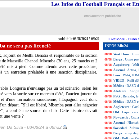
Chelsea
: lutte P
08/08
Les Infos du Football Français et E
Bordeaux
: Rolan
08/08
Newcastle
: West
08/08
emplacement publicitaire
Monaco
: Boadu 
08/08
Reims
: Richardso
08/08
Aston Villa
: un 
08/08
TFC
: Bologne ve
08/08
publié le
08/08/2024 à 08h22
EdF (JO)
: or ou
08/08
LiveScore
-
clubs 
L1
: les bots sur 
08/08
 ne sera pas licencié
INFOS 24h/24
Chelsea
: c'est f
08/08
West Ham
: Zoum
08/08
, adjoint de Medhi Benatia et responsable de la section
Barça
: Olmo pré
08/08
e de Marseille Chancel
Mbemba
(30 ans, 25 matchs et 2
Augsbourg
: Wol
08/08
 été mis à pied. Comme attendu avec cette procédure,
Arsenal
: Arteta,
08/08
à un entretien préalable à une sanction disciplinaire,
Lens
: Wahi, l'OM
08/08
VIDEO
: Rulli d
08/08
Médias
: DAZN dé
08/08
ablo Longoria n'envisage pas un tel scénario, selon les
Atalanta
: Koopm
08/08
 vers la sortie sur ce mercato d'été, l'ancien joueur du
PSG
: Beraldo, le
08/08
 et d'une formation saoudienne, l'Espagnol veut donc
Médias
: DAZN r
08/08
d'un départ. "S'il est libéré, Mbemba peut aller négocier
Angleterre
: Cars
08/08
, a confié une source du club. Cette histoire devrait
OM
: Lopez vers
08/08
nt une vente ?
Newcastle
: Osul
08/08
Arsenal
: Nketiah
08/08
en Da Silva - 08/08/24 à 08h22
Sociedad
: Zubim
08/08
Barça
: coup de p
08/08
OM
: Bulka et Ke
08/08