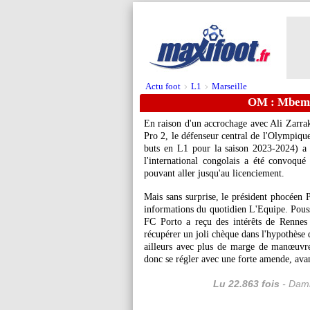
Actu foot
L1
Marseille
>
>
OM : Mbemba
En raison d'un accrochage avec Ali Zarrak
Pro 2, le défenseur central de l'Olympiqu
buts en L1 pour la saison 2023-2024) a
l'international congolais a été convoqué 
pouvant aller jusqu'au licenciement.
Mais sans surprise, le président phocéen P
informations du quotidien L'Equipe. Poussé
FC Porto a reçu des intérêts de Rennes
récupérer un joli chèque dans l'hypothèse 
ailleurs avec plus de marge de manœuvre"
donc se régler avec une forte amende, ava
Lu 22.863 fois
- Dami