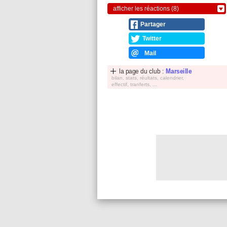
afficher les réactions (8)
Partager
Twitter
Mail
la page du club :
Marseille
bilan, stats, réultats, calendrier,
effectif, tranferts, ...