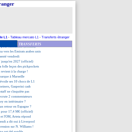
SG-Real pour un jeune ?
tranger
 prêt à revenir en N2
 Ham se lance sur Trippier
vers un prêt à Bochum
n, accord avec la Fiorentina
intérêt pour Geertruida
ut aussi Costa
 argent, Henry en plein rêve
de L1
-
Tableau mercato L1
-
Transferts étranger
les réseaux, la LFP répond
TRANSFERTS
ait pour Anselmino (officiel)
a vers les Emirats arabes unis
senté vendredi
f jusqu'en 2027 (officiel)
 la folle leçon des pickpockets
 revient à la charge !
ébarque à Marseille
voile ses 10 chocs de L1
einers, Gasperini cash
 staff ne s'inquiète pas
ecrute 2 commentateurs
ley en intérimaire ?
 un retour en Espagne ?
a pour 17,4 M€ (officiel)
 et l'OM, Arteta répond
endi a dit oui à Liverpool
ression sur N. Williams !
pa ont été sondés