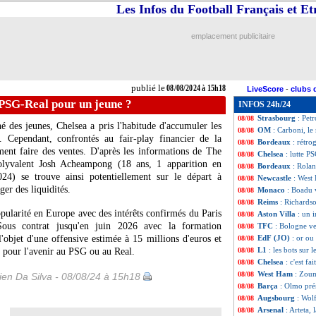
Les Infos du Football Français et E
Man Utd
: Ten H
08/08
Lens
: Ojediran re
08/08
Galatasaray
: Za
08/08
emplacement publicitaire
Tottenham
: Rich
08/08
Divers
: Pepe pren
08/08
Lyon
: Friio anno
08/08
OM
: c'est boucl
08/08
publié le
08/08/2024 à 15h18
LiveScore
-
clubs 
Leverkusen
: Hin
08/08
 PSG-Real pour un jeune ?
INFOS 24h/24
EdF (JO)
: le ch
08/08
Strasbourg
: Pet
08/08
é des jeunes, Chelsea a pris l'habitude d'accumuler les
OM
: Carboni, le
08/08
e. Cependant, confrontés au fair-play financier de la
Bordeaux
: rétro
08/08
ent faire des ventes. D'après les informations de The
Chelsea
: lutte P
08/08
polyvalent Josh
Acheampong
(18 ans, 1 apparition en
Bordeaux
: Rolan
08/08
4) se trouve ainsi potentiellement sur le départ à
Newcastle
: West
08/08
ger des liquidités.
Monaco
: Boadu 
08/08
Reims
: Richardso
08/08
opularité en Europe avec des intérêts confirmés du Paris
Aston Villa
: un 
08/08
ous contrat jusqu'en juin 2026 avec la formation
TFC
: Bologne ve
08/08
objet d'une offensive estimée à 15 millions d'euros et
EdF (JO)
: or ou
08/08
L1
: les bots sur 
 pour l'avenir au PSG ou au Real.
08/08
Chelsea
: c'est f
08/08
West Ham
: Zoum
08/08
en Da Silva - 08/08/24 à 15h18
Barça
: Olmo pré
08/08
Augsbourg
: Wol
08/08
Arsenal
: Arteta,
08/08