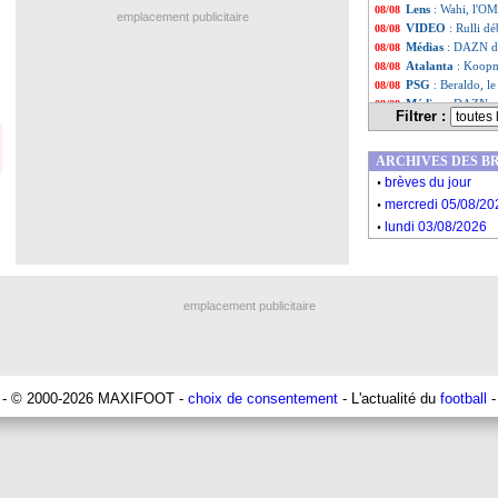
Lens
: Wahi, l'OM
08/08
emplacement publicitaire
VIDEO
: Rulli d
08/08
Médias
: DAZN dé
08/08
Atalanta
: Koopm
08/08
PSG
: Beraldo, le
08/08
Médias
: DAZN r
08/08
Filtrer :
Angleterre
: Cars
08/08
OM
: Lopez vers
08/08
ARCHIVES DES B
Newcastle
: Osul
08/08
.
Arsenal
: Nketiah
08/08
brèves du jour
.
Sociedad
: Zubim
08/08
mercredi 05/08/20
Barça
: coup de p
08/08
.
lundi 03/08/2026
OM
: Bulka et Ke
08/08
Real
: Mbappé déj
08/08
VIDEO
: Gallagh
08/08
OM
: Mbemba ne 
08/08
emplacement publicitaire
Liste des brèv
...
Liste des brèv
...
- © 2000-2026 MAXIFOOT -
choix de consentement
- L'actualité du
football
-