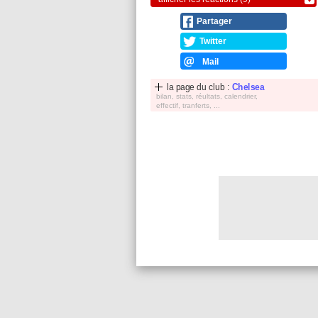
Partager
Twitter
Mail
la page du club :
Chelsea
bilan, stats, réultats, calendrier,
effectif, tranferts, ...