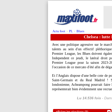
Actu foot
PL
Blues
>
>
Chelsea : lutte
Avec une politique agressive sur le march
talents au sein d'un effectif pléthoriqu
Premier League, les Blues doivent égalem
Independent ce jeudi, le latéral droit 
Premier League pour la saison 2023-202
l'occasion de ce mercato d'été afin de déga
Et l'Anglais dispose d'une belle cote de p
Saint-Germain et du Real Madrid ! S
londonienne, Acheampong pourrait faire l'
représenterait bien évidemment une recrue
Lu 14.536 fois
- Dami
afficher les réactions (9)