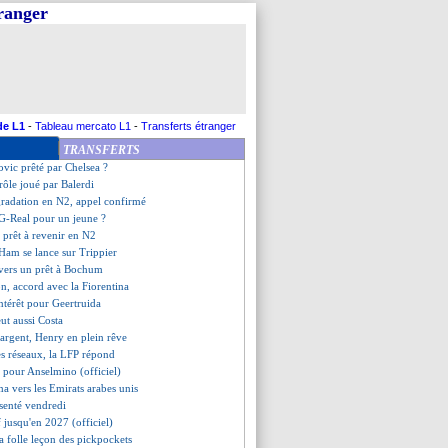
tranger
ag salue la maturité de Yoro
cruté (officiel)
ha encore de retour à Palace ?
arlison a recalé les Saoudiens
d sa retraite ! (officiel)
nce l'objectif de la saison
é pour De Lange (officiel)
de L1
-
Tableau mercato L1
-
Transferts étranger
capié tenté par un départ
TRANSFERTS
oix d'Olise, le respect d'Henry
rovic prêté par Chelsea ?
 rôle joué par Balerdi
gradation en N2, appel confirmé
SG-Real pour un jeune ?
 prêt à revenir en N2
 Ham se lance sur Trippier
vers un prêt à Bochum
n, accord avec la Fiorentina
intérêt pour Geertruida
ut aussi Costa
 argent, Henry en plein rêve
les réseaux, la LFP répond
ait pour Anselmino (officiel)
a vers les Emirats arabes unis
senté vendredi
f jusqu'en 2027 (officiel)
 la folle leçon des pickpockets