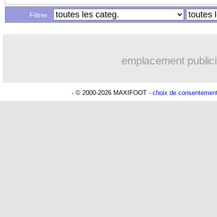
Filtrer :
08h54
OM
: Côme pousse pour Gouiri
07/08
OM
: Højbjerg, son agent maintient l
emplacement publici
07/08
OM
: Gouiri évoque son avenir
- © 2000-2026 MAXIFOOT -
choix de consentemen
07/08
Leipzig
: le transfert d'Asllani tombe à
07/08
Villarreal
: Al-Ahli veut Pape Gueye
07/08
Lyon
: la dernière saison de Fonseca ?
07/08
OM
: un nouveau prétendant pour Høj
07/08
Brest
: un gardien norvégien en appro