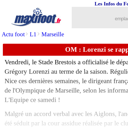
Les Infos du F
emplac
>
>
Actu foot
L1
Marseille
OM : Lorenzi se rapp
Vendredi, le Stade Brestois a officialisé le dépa
Grégory Lorenzi au terme de la saison. Régu
Nice ces dernières semaines, le dirigeant franç
de l'Olympique de Marseille, selon les inform
L'Equipe ce samedi !
Malgré un accord verbal avec les Aiglons, l'an
été séduit par la cour assidue réalisée par le c