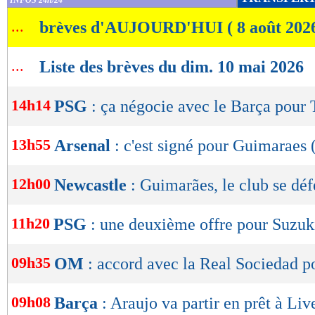
INFOS 24h/24
de
...
brèves d'AUJOURD'HUI ( 8 août 202
lecture
OK
...
Liste des brèves du dim. 10 mai 2026
14h14
PSG
: ça négocie avec le Barça pour 
13h55
Arsenal
: c'est signé pour Guimaraes (
12h00
Newcastle
: Guimarães, le club se dé
11h20
PSG
: une deuxième offre pour Suzuk
09h35
OM
: accord avec la Real Sociedad 
09h08
Barça
: Araujo va partir en prêt à Liv