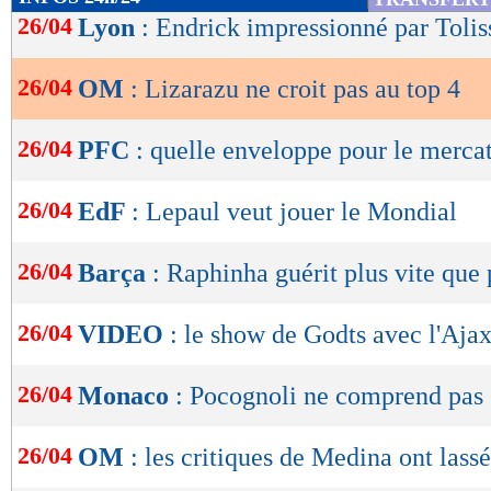
de
26/04
Lyon
: Endrick impressionné par Tolis
lecture
26/04
OM
: Lizarazu ne croit pas au top 4
OK
26/04
PFC
: quelle enveloppe pour le merca
26/04
EdF
: Lepaul veut jouer le Mondial
26/04
Barça
: Raphinha guérit plus vite que
26/04
VIDEO
: le show de Godts avec l'Ajax
26/04
Monaco
: Pocognoli ne comprend pas
26/04
OM
: les critiques de Medina ont lassé