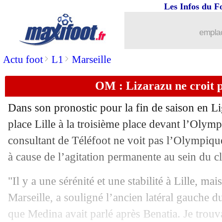
Les Infos du F
26/04
L1
: Paris FC 0-1 Lille (fini)
emplac
26/04
LdC (f)
: l'OL battu par Arsenal
>
>
Actu foot
L1
Marseille
26/04
Strasbourg
: Keller soutient Emegha
OM : Lizarazu ne croit p
26/04
Ita.
: Côme reste dans la course à la C
Dans son pronostic pour la fin de saison en L
26/04
Ang. (Cpe)
: Chelsea rejoint Man City
place Lille à la troisième place devant l’Olym
consultant de Téléfoot ne voit pas l’Olympique
26/04
Barça
: Xavi voulait Neymar
à cause de l’agitation permanente au sein du 
26/04
Lorient
: A. Kouassi - "on a lâché"
"Il y a une sérénité et une stabilité à Lille, mais
Marseille, a souligné l’ancien latéral gauche 
26/04
L1
: Lorient 2-3 Strasbourg (fini)
que Medina avait parlé après Benatia. Je trouv