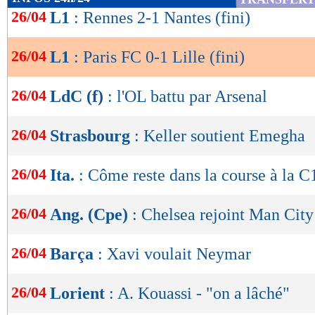
de
26/04
L1
: Rennes 2-1 Nantes (fini)
Ligue 1.
lecture
26/04
L1
: Paris FC 0-1 Lille (fini)
OK
Résultats, classement, buteurs et ca
26/04
LdC (f)
: l'OL battu par Arsenal
Paris FC
Lill
-
26/04
Strasbourg
: Keller soutient Emegha
47 %
POSSESSION
(
26/04
Ita.
: Côme reste dans la course à la C
418
PASSES
(réussies
(83 %)
26/04
Ang. (Cpe)
: Chelsea rejoint Man City
7
TIRS
(cadrés)
(2)
26/04
Barça
: Xavi voulait Neymar
7
CORNERS JOU
26/04
Lorient
: A. Kouassi - "on a lâché"