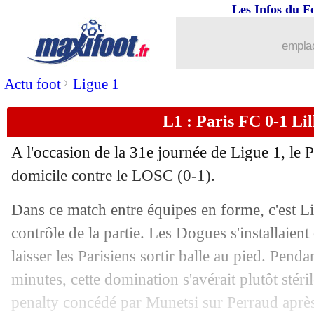
Les Infos du F
26/04
Nice
: Diouf s'en contente
emplac
26/04
OM
: Højbjerg se contient...
>
Actu foot
Ligue 1
26/04
Ita.
: Milan et la Juve se neutralisent
L1 : Paris FC 0-1 Lill
26/04
L1
: le classement complet
A l'occasion de la 31e journée de Ligue 1, le Pa
26/04
L1
: Marseille 1-1 Nice (fini)
domicile contre le LOSC (0-1).
Dans ce match entre équipes en forme, c'est Li
26/04
Lyon
: son poste, Endrick a une préfé
contrôle de la partie. Les Dogues s'installaien
26/04
Nantes
: Pantaloni est la priorité
laisser les Parisiens sortir balle au pied. Pen
minutes, cette domination s'avérait plutôt stér
26/04
Lyon
: Tessmann sifflé, Niakhaté n'a 
penalty concédé par Munetsi sur Perraud après