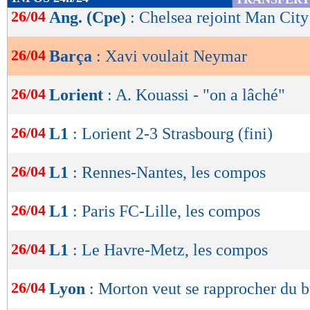
de
26/04
Ang. (Cpe)
: Chelsea rejoint Man City
lecture
26/04
Barça
: Xavi voulait Neymar
OK
26/04
Lorient
: A. Kouassi - "on a lâché"
26/04
L1
: Lorient 2-3 Strasbourg (fini)
26/04
L1
: Rennes-Nantes, les compos
26/04
L1
: Paris FC-Lille, les compos
26/04
L1
: Le Havre-Metz, les compos
26/04
Lyon
: Morton veut se rapprocher du b