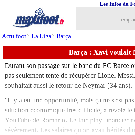
Les Infos du F
26/04
Lyon
: son poste, Endrick a une préfé
emplac
26/04
Nantes
: Pantaloni est la priorité
>
>
Actu foot
La Liga
Barça
26/04
Lyon
: Tessmann sifflé, Niakhaté n'a 
Barça : Xavi voulait
26/04
Monaco
: une offre pour Abline
Durant son passage sur le banc du FC Barcel
26/04
PSG
: au complet face au Bayern
pas seulement tenté de récupérer Lionel Messi
souhaitait aussi le retour de Neymar (34 ans).
26/04
VIDEO
: Machado échappe au carton 
"Il y a eu une opportunité, mais ça ne s'est pas
26/04
OM
: Beye s'explique pour Greenwoo
situation économique très difficile, a révélé le
YouTube de Romario. Le fair-play financier n
26/04
Ita.
: l'Inter bute sur le Torino
sévèrement. Les salaires qu'on avait hérités d