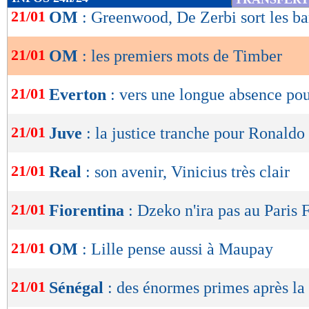
de
21/01
OM
: Greenwood, De Zerbi sort les ba
lecture
21/01
OM
: les premiers mots de Timber
OK
21/01
Everton
: vers une longue absence pou
21/01
Juve
: la justice tranche pour Ronaldo
21/01
Real
: son avenir, Vinicius très clair
21/01
Fiorentina
: Dzeko n'ira pas au Paris 
21/01
OM
: Lille pense aussi à Maupay
21/01
Sénégal
: des énormes primes après l