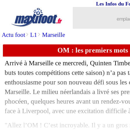
Les Infos du F
21/01
OM
: McCourt attendu au Vélodrome
emplac
21/01
VIDEO
: les fans de l'OM sont chauds
>
>
Actu foot
L1
Marseille
21/01
Angers
: Chérif, ça coince avec Palac
OM : les premiers mots
21/01
PHOTOS
: le vestiaire de l'OM est pr
Arrivé à Marseille ce mercredi, Quinten
Timbe
21/01
Rennes
: Gomez transféré à Vasco (off
buts toutes compétitions cette saison) n’a pas t
enthousiasme pour son nouveau défi sous les
21/01
PSG
: Hernandez prend la parole
Marseille. Le milieu néerlandais a livré ses pr
phocéen, quelques heures avant un rendez-v
21/01
OM
: les premiers mots de Nwaneri
face à Liverpool, avec une excitation difficile
21/01
Real
: Arbeloa ravi de son vestiaire
"Allez l’OM ! C’est incroyable. Il y a un gros