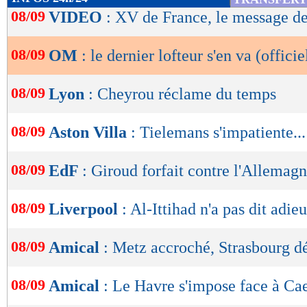
de
08/09
VIDEO
: XV de France, le message d
lecture
08/09
OM
: le dernier lofteur s'en va (officie
OK
08/09
Lyon
: Cheyrou réclame du temps
08/09
Aston Villa
: Tielemans s'impatiente...
08/09
EdF
: Giroud forfait contre l'Allemag
08/09
Liverpool
: Al-Ittihad n'a pas dit adie
08/09
Amical
: Metz accroché, Strasbourg d
08/09
Amical
: Le Havre s'impose face à Ca