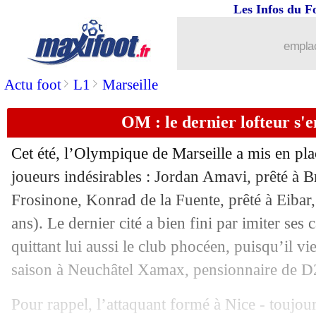
Les Infos du F
emplac
>
>
Actu foot
L1
Marseille
...
brèves d'AUJOURD'HUI ( 9 août 202
OM : le dernier lofteur s'en
...
Liste des brèves du sam. 9 septembre 
Cet été, l’Olympique de Marseille a mis en pla
08/09
PSG
: la surprenante sortie d'Henrique
joueurs indésirables : Jordan Amavi, prêté à Br
Frosinone, Konrad de la Fuente, prêté à Eibar
08/09
Euro 2024
: les résultats de la soirée
ans). Le dernier cité a bien fini par imiter ses
quittant lui aussi le club phocéen, puisqu’il v
08/09
Divers
: M'Vila, direction l'Arabie Sao
saison à Neuchâtel Xamax, pensionnaire de D2
08/09
VIDEO
: Liechtenstein, fin d'un an de
Pour rappel, l’attaquant formé à Nice - toujou