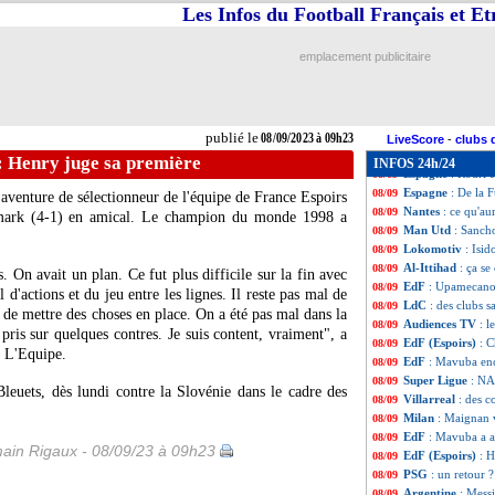
Liverpool
: Al-It
08/09
Les Infos du Football Français et E
Amical
: Metz ac
08/09
Amical
: Le Havr
08/09
emplacement publicitaire
Sondage MF
: Bl
08/09
Italie
: Chiesa et P
08/09
Real
: Benzema 
08/09
L1
: près de 900 
08/09
publié le
08/09/2023 à 09h23
Arsenal
: Pépé à 
08/09
LiveScore
-
clubs 
EdF
: Ancelotti,
08/09
: Henry juge sa première
INFOS 24h/24
Espagne
: Rodri 
08/09
Espagne
: De la 
08/09
aventure de sélectionneur de l'équipe de France Espoirs
Nantes
: ce qu'au
08/09
emark (4-1) en amical. Le champion du monde 1998 a
Man Utd
: Sancho
08/09
Lokomotiv
: Isid
08/09
Al-Ittihad
: ça se
08/09
. On avait un plan. Ce fut plus difficile sur la fin avec
EdF
: Upamecano
08/09
d'actions et du jeu entre les lignes. Il reste pas mal de
LdC
: des clubs 
08/09
e de mettre des choses en place. On a été pas mal dans la
Audiences TV
: l
08/09
ris sur quelques contres. Je suis content, vraiment", a
EdF (Espoirs)
: 
08/09
e L'Equipe.
EdF
: Mavuba en
08/09
Super Ligue
: NA
08/09
leuets, dès lundi contre la Slovénie dans le cadre des
Villarreal
: des c
08/09
Milan
: Maignan 
08/09
EdF
: Mavuba a a
08/09
ain Rigaux - 08/09/23 à 09h23
EdF (Espoirs)
: 
08/09
PSG
: un retour 
08/09
Argentine
: Messi
08/09