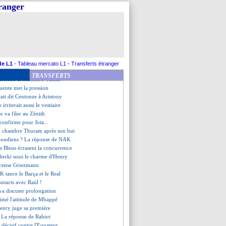
tihad n'a pas dit adieu à Salah
tranger
croché, Strasbourg décevant
e s'impose face à Caen
anc ne finira pas la saison !
ellegrini forfaits
manque à Modric
M€ dépensés cet été
Trabzonspor (officiel)
de L1
-
Tableau mercato L1
-
Transferts étranger
 l'anecdote de Tchouaméni
TRANSFERTS
encense la sensation Yamal
Fuente met la pression
rait dit Centonze à Aristouy
 irriterait aussi le vestiaire
or va filer au Zénith
 confirme pour Jota...
 chambre Thuram après son but
saoudiens ? La réponse de NAK
es Bleus écrasent la concurrence
Cherki sous le charme d'Henry
cense Griezmann
K tance le Barça et le Real
ontacts avec Raúl !
va discuter prolongation
imé l'attitude de Mbappé
Henry juge sa première
? La réponse de Rabiot
 décisif contre l'Equateur