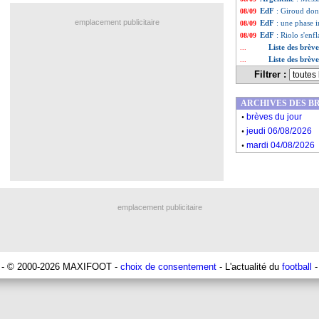
EdF
: Giroud don
08/09
emplacement publicitaire
EdF
: une phase i
08/09
EdF
: Riolo s'en
08/09
Liste des brèv
...
Liste des brèv
...
Filtrer :
ARCHIVES DES B
.
brèves du jour
.
jeudi 06/08/2026
.
mardi 04/08/2026
emplacement publicitaire
- © 2000-2026 MAXIFOOT -
choix de consentement
- L'actualité du
football
-