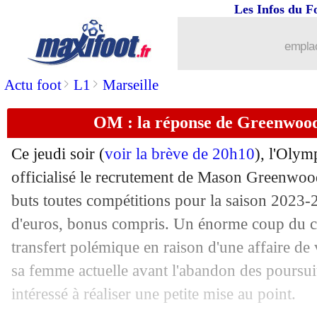
Les Infos du F
emplac
>
>
Actu foot
L1
Marseille
OM : la réponse de Greenwood
Ce jeudi soir (
voir la brève de 20h10
), l'Olym
officialisé le recrutement de Mason
Greenwoo
buts toutes compétitions pour la saison 2023-
d'euros, bonus compris. Un énorme coup du 
transfert polémique en raison d'une affaire de
sa femme actuelle avant l'abandon des poursuit
intéressé à réaliser une petite mise au point.