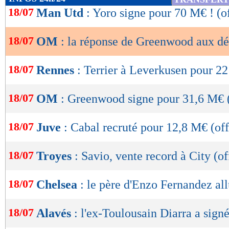
de
18/07
Man Utd
: Yoro signe pour 70 M€ ! (of
lecture
18/07
OM
: la réponse de Greenwood aux dé
OK
18/07
Rennes
: Terrier à Leverkusen pour 22
18/07
OM
: Greenwood signe pour 31,6 M€ (
18/07
Juve
: Cabal recruté pour 12,8 M€ (off
18/07
Troyes
: Savio, vente record à City (of
18/07
Chelsea
: le père d'Enzo Fernandez a
18/07
Alavés
: l'ex-Toulousain Diarra a signé