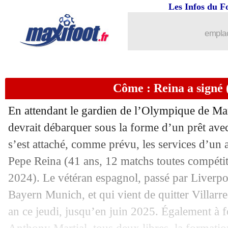
Les Infos du F
18/07
Lille
: les Mbappé veulent faire brille
emplac
18/07
Bordeaux
: le discours inquiétant de 
18/07
Leverkusen
: Matip dans le viseur
Côme : Reina a signé (
18/07
PSG
: F. Lamari et la comparaison ave
En attendant le gardien de l’Olympique de Mar
18/07
Chelsea
: Malang Sarr à Lens ?
devrait débarquer sous la forme d’un prêt ave
s’est attaché, comme prévu, les services d’un 
18/07
Liverpool
: le Real parle avec Alexan
Pepe
Reina
(41 ans, 12 matchs toutes compétit
2024). Le vétéran espagnol, passé par Liverpo
18/07
Real
: Laporte, la belle idée en défens
Bayern Munich, et qui vient de quitter Villarre
an ce jeudi, jusqu’en juin 2025. Également à 
18/07
PSG
: Simons au Bayern avec une OA