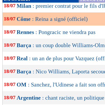
de
18/07
Milan
: premier contrat pour le fils d'I
lecture
18/07
Côme
: Reina a signé (officiel)
OK
18/07
Rennes
: Pongracic ne viendra pas
18/07
Barça
: un coup double Williams-Olm
18/07
Real
: un an de plus pour Vazquez (off
18/07
Barça
: Nico Williams, Laporta seco
18/07
OM
: Sanchez, l'Udinese a fait son off
18/07
Argentine
: chant raciste, un politique