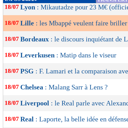
de
18/07
Lyon
: Mikautadze pour 23 M€ (offici
lecture
18/07
Lille
: les Mbappé veulent faire brille
OK
18/07
Bordeaux
: le discours inquiétant de 
18/07
Leverkusen
: Matip dans le viseur
18/07
PSG
: F. Lamari et la comparaison ave
18/07
Chelsea
: Malang Sarr à Lens ?
18/07
Liverpool
: le Real parle avec Alexan
18/07
Real
: Laporte, la belle idée en défens