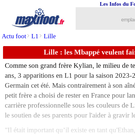
Les Infos du F
...
brèves d'AUJOURD'HUI ( 7 août 202
emplac
...
Liste des brèves du ven. 19 juillet 202
>
>
Actu foot
L1
Lille
18/07
PSG
: Ugarte a dit oui à Manchester U
Lille : les Mbappé veulent fai
18/07
Lyon
: la grande fierté de Mikautadze
Comme son grand frère Kylian, le milieu de t
18/07
Rennes
: G. Doué vers Galatasaray ?
ans, 3 apparitions en L1 pour la saison 2023-20
Germain cet été. Mais contrairement à son aîné
18/07
Argentine
: chant anti-France, Lloris
petit frère a choisi de rester en France pour la
carrière professionnelle sous les couleurs de Li
18/07
Argentine
: De Paul défend Enzo Fer
le soutien de ses parents pour l'aider à gravir 
18/07
Man Utd
: Yoro signe pour 70 M€ ! (of
"Il était important qu’il existe en tant qu'Eth