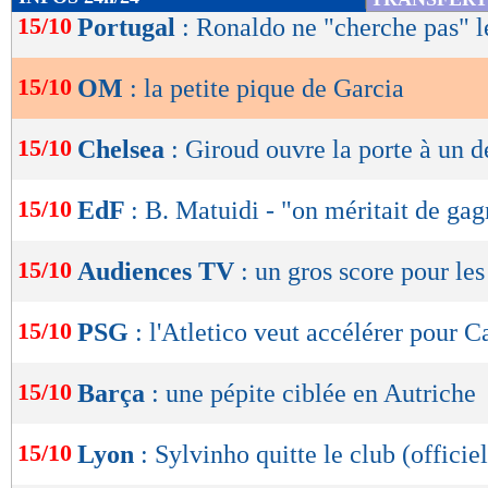
de
15/10
Portugal
: Ronaldo ne "cherche pas" l
lecture
15/10
OM
: la petite pique de Garcia
OK
15/10
Chelsea
: Giroud ouvre la porte à un d
15/10
EdF
: B. Matuidi - "on méritait de gag
15/10
Audiences TV
: un gros score pour les
15/10
PSG
: l'Atletico veut accélérer pour C
15/10
Barça
: une pépite ciblée en Autriche
15/10
Lyon
: Sylvinho quitte le club (officiel