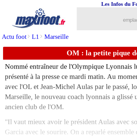
Les Infos du F
15/10
Real
: Modric demande à Bale de rest
emplac
15/10
Bulgarie
: le président de la fédé dém
>
>
Actu foot
L1
Marseille
15/10
Lyon
: Juninho explique son rôle
OM : la petite pique 
15/10
PSG
: Verratti et ses débuts en France
Nommé entraîneur de l'Olympique Lyonnais lun
15/10
Lyon
: Juninho agacé par le vestiaire
présenté à la presse ce mardi matin. Au moment
avec l'OL et Jean-Michel Aulas par le passé, lor
15/10
Everton
: le Milan AC pense à Sidibé
Marseille, le nouveau coach lyonnais a glissé 
ancien club de l'OM.
15/10
Lyon
: Garcia n'a pas gagné au Grou
"Il vaut mieux avoir le président Aulas avec soi
15/10
Golden Boy
: les 20 finalistes !
Garcia avec le sourire. On a reparlé ensemble 