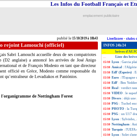
Les Infos du Football Français et E
emplacement publicitaire
publié le
15/10/2019 à 18h43
LiveScore
-
clubs 
 rejoint Lamouchi (officiel)
INFOS 24h/24
brèves d'AUJ
...
çais Sabri Lamouchi accueille deux de ses compatriotes
Liste des brèv
...
p (D2 anglaise) a annoncé les arrivées de José Anigo
Lyon
: Garcia pla
15/10
rnational et de François Modesto en tant que directeur
Amical
: l'Algéri
15/10
ent officié en Grèce, Modesto comme responsable du
EdF (Espoirs)
: E
15/10
nt qu’entraîneur de Levadiakos et Paniónios.
Euro
: l'Espagne q
15/10
EdF
: Ben Yedder
15/10
Real
: verdict ra
15/10
VIDEO
: le super
15/10
t l'organigramme de Nottingham Forest
Divers
: déjà une
15/10
PSG
: Tuchel en
15/10
PHOTO
: la Tur
15/10
PSG
: un U17 dra
15/10
Lyon
: Sylvinho,
15/10
Nottingham
: An
15/10
Turquie
: l'UEFA
15/10
Lyon
: Solet s'int
15/10