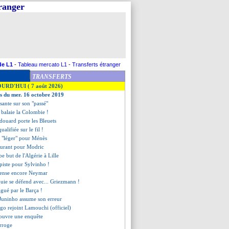
tranger
de L1
-
Tableau mercato L1
-
Transferts étranger
TRANSFERTS
OURD'HUI ( 7 août 2026)
es du mer. 16 octobre 2019
isante sur son "passé"
e balaie la Colombie !
douard porte les Bleuets
ualifiée sur le fil !
 "léger" pour Ménès
ssurant pour Modric
be but de l'Algérie à Lille
 piste pour Sylvinho !
cense encore Neymar
quie se défend avec... Griezmann !
gué par le Barça !
 Juninho assume son erreur
igo rejoint Lamouchi (officiel)
 ouvre une enquête
erroge