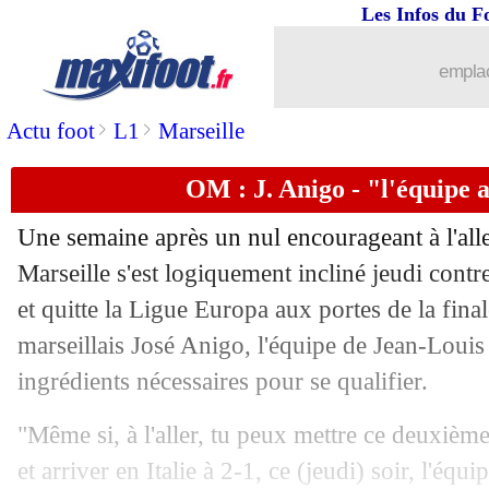
Les Infos du F
10/05
Lens
: Cabot de retour contre Rennes 
emplac
10/05
Nantes
: PSG et OM, le constat de K
>
>
Actu foot
L1
Marseille
10/05
Real
: Lunin-Courtois, Ancelotti reste 
OM : J. Anigo - "l'équipe 
10/05
OM
: l'offre pour Fonseca confirmée
Une semaine après un nul encourageant à l'all
10/05
Real
: Tchouaméni, Ancelotti pas rass
Marseille s'est logiquement incliné jeudi contre
et quitte la Ligue Europa aux portes de la final
10/05
Inter
: Barella va bien prolonger
marseillais José Anigo, l'équipe de Jean-Louis 
ingrédients nécessaires pour se qualifier.
10/05
L2
: Auxerre promu en L1 ce soir si...
"Même si, à l'aller, tu peux mettre ce deuxiè
10/05
Real
: Dortmund, Courtois préféré à L
et arriver en Italie à 2-1, ce (jeudi) soir, l'équi