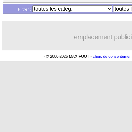
...
Liste des brèves du mer. 8 mai 2024
Filtrer :
emplacement publici
- © 2000-2026 MAXIFOOT -
choix de consentemen