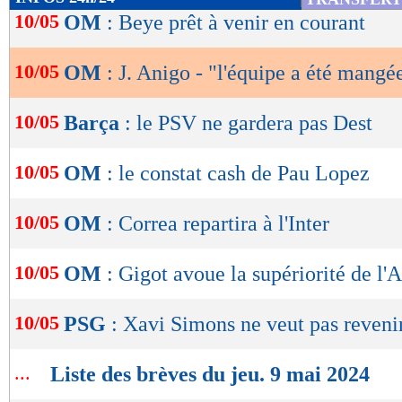
de
10/05
OM
: Beye prêt à venir en courant
lecture
10/05
OM
: J. Anigo - "l'équipe a été mangé
OK
10/05
Barça
: le PSV ne gardera pas Dest
10/05
OM
: le constat cash de Pau Lopez
10/05
OM
: Correa repartira à l'Inter
10/05
OM
: Gigot avoue la supériorité de l'
10/05
PSG
: Xavi Simons ne veut pas reveni
...
Liste des brèves du jeu. 9 mai 2024